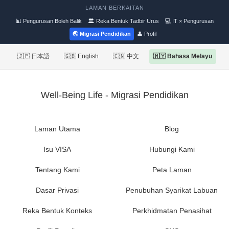
LAMAN BERKAITAN
📊 Pengurusan Boleh Balik
🏛 Reka Bentuk Tadbir Urus
💻 IT × Pengurusan
🌏 Migrasi Pendidikan
👤 Profil
🇯🇵 日本語
🇬🇧 English
🇨🇳 中文
🇲🇾 Bahasa Melayu
Well-Being Life - Migrasi Pendidikan
Laman Utama
Blog
Isu VISA
Hubungi Kami
Tentang Kami
Peta Laman
Dasar Privasi
Penubuhan Syarikat Labuan
Reka Bentuk Konteks
Perkhidmatan Penasihat