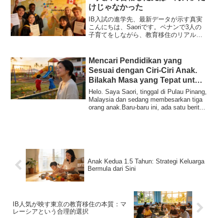
けじゃなかった
IB入試の進学先、最新データが示す真実
こんにちは、Saoriです。ペナンで3人の
子育てをしながら、教育移住のリアルを
お届けしています。先日、こんなニュー
スが飛び込んできました。「IB＝海外進
学」は誤解？という見出しの調査結果で
Mencari Pendidikan yang
す。国際バカロ...
Sesuai dengan Ciri-Ciri Anak.
Bilakah Masa yang Tepat untuk
Membuat Keputusan Berhijrah?
Helo. Saya Saori, tinggal di Pulau Pinang,
Malaysia dan sedang membesarkan tiga
orang anak.Baru-baru ini, ada satu berit...
Anak Kedua 1.5 Tahun: Strategi Keluarga
Bermula dari Sini
IB人気が映す東京の教育移住の本質：マ
レーシアという合理的選択