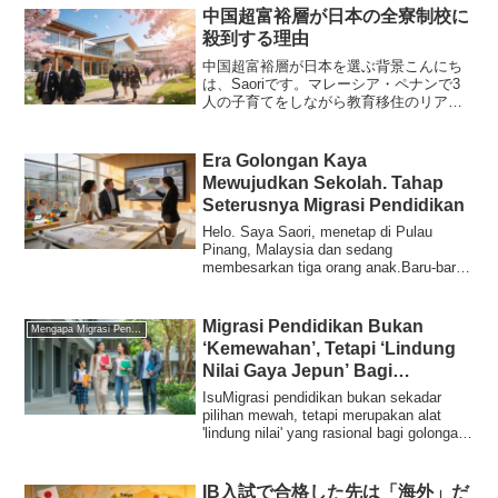
中国超富裕層が日本の全寮制校に
殺到する理由
中国超富裕層が日本を選ぶ背景こんにち
は、Saoriです。マレーシア・ペナンで3
人の子育てをしながら教育移住のリアル
を発信しています。先日、興味深いニュ
ースを目にしました。「なぜ中国の超富
裕層は、子どもたちを日本屈指の名門全
Era Golongan Kaya
寮制校へひそかに送...
Mewujudkan Sekolah. Tahap
Seterusnya Migrasi Pendidikan
Helo. Saya Saori, menetap di Pulau
Pinang, Malaysia dan sedang
membesarkan tiga orang anak.Baru-baru
ini, saya terbaca s...
Migrasi Pendidikan Bukan
Mengapa Migrasi Pendidikan
‘Kemewahan’, Tetapi ‘Lindung
Nilai Gaya Jepun’ Bagi
Golongan Kaya
IsuMigrasi pendidikan bukan sekadar
pilihan mewah, tetapi merupakan alat
'lindung nilai' yang rasional bagi golongan
kay...
IB入試で合格した先は「海外」だ