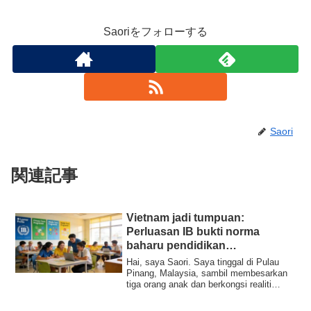
Saoriをフォローする
Saori
関連記事
Vietnam jadi tumpuan:
Perluasan IB bukti norma
baharu pendidikan
antarabangsa
Hai, saya Saori. Saya tinggal di Pulau
Pinang, Malaysia, sambil membesarkan
tiga orang anak dan berkongsi realiti
pendid...