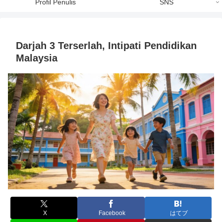
Profil Penulis
SNS
Darjah 3 Terserlah, Intipati Pendidikan
Malaysia
X
Facebook
はてブ