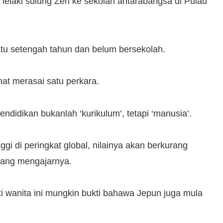
lelaki sulung Zen ke sekolah antarabangsa di Pulau
tu setengah tahun dan belum bersekolah.
at merasai satu perkara.
pendidikan bukanlah ‘kurikulum’, tetapi ‘manusia’.
ggi di peringkat global, nilainya akan berkurang
u yang mengajarnya.
ti wanita ini mungkin bukti bahawa Jepun juga mula