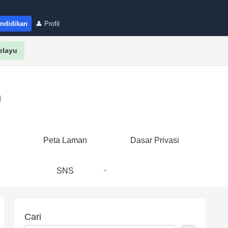
endidikan
👤 Profil
elayu
n
i
Peta Laman
Dasar Privasi
SNS
Cari