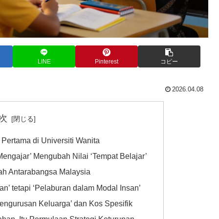
LINE
Pinterest
コピー
2026.04.08
次
Pertama di Universiti Wanita
engajar’ Mengubah Nilai ‘Tempat Belajar’
lah Antarabangsa Malaysia
n’ tetapi ‘Pelaburan dalam Modal Insan’
Pengurusan Keluarga’ dan Kos Spesifik