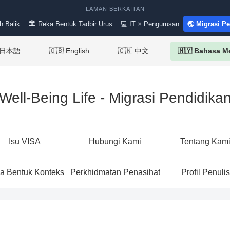
LAMAN BERKAITAN
h Balik
🏛 Reka Bentuk Tadbir Urus
💻 IT × Pengurusan
🌏 Migrasi P
 日本語
🇬🇧 English
🇨🇳 中文
🇲🇾 Bahasa M
Well-Being Life - Migrasi Pendidika
Isu VISA
Hubungi Kami
Tentang Kam
a Bentuk Konteks
Perkhidmatan Penasihat
Profil Penulis