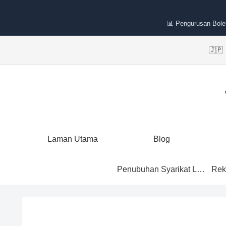
📊 Pengurusan Bole
🇯
Laman Utama
Blog
Penubuhan Syarikat Labuan
Rek