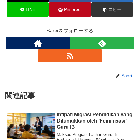
LINE
Pinterest
コピー
Saoriをフォローする
Saori
関連記事
Intipati Migrasi Pendidikan yang
Ditunjukkan oleh ‘Feminisasi’
Guru IB
Maksud Program Latihan Guru IB
Pertama di Universiti WanitaHai. Saya