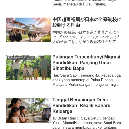
Saori, menetap di Pulau Pinang,
Malaysia, berkongsi...
中国超富裕層が日本の全寮制校に
殺到する理由
中国超富裕層が日本を選ぶ背景こんにち
は、Saoriです。マレーシア・ペナンで3
人の子育てをしながら教育移住のリアル
を発信しています。先日、興味深いニュ
ースを目にしました。「なぜ中国の超富
裕層は、子どもたちを日本屈指の名門全
Pulangan Tersembunyi Migrasi
Kehidupan & Masalah
寮制校へひそかに送...
Pendidikan: Panjang Umur
Sihat Ibu Bapa
Hai. Saya Saori, seorang ibu kepada tiga
anak yang menetap di Pulau Pinang,
Malaysia.Perbincangan mengenai migrasi
pendi...
Tinggal Berasingan Demi
Pendidikan: Realiti Baharu
Keluarga
10 Bulan Realiti: Saya Setuju dengan
Yuuki MaomiHai semua, saya Saori.Baru-
baru ini saya membaca artikel tentang