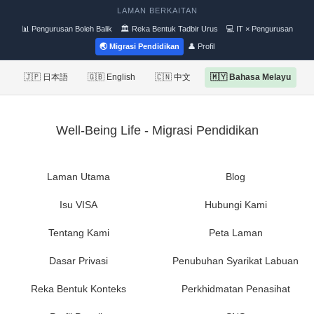
LAMAN BERKAITAN
📊 Pengurusan Boleh Balik
🏛 Reka Bentuk Tadbir Urus
💻 IT × Pengurusan
🌏 Migrasi Pendidikan
👤 Profil
🇯🇵 日本語
🇬🇧 English
🇨🇳 中文
🇲🇾 Bahasa Melayu
Well-Being Life - Migrasi Pendidikan
Laman Utama
Blog
Isu VISA
Hubungi Kami
Tentang Kami
Peta Laman
Dasar Privasi
Penubuhan Syarikat Labuan
Reka Bentuk Konteks
Perkhidmatan Penasihat