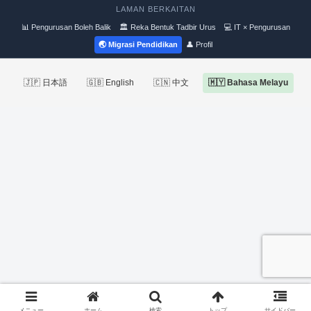
LAMAN BERKAITAN
📊 Pengurusan Boleh Balik
🏛 Reka Bentuk Tadbir Urus
💻 IT × Pengurusan
🌏 Migrasi Pendidikan
👤 Profil
🇯🇵 日本語
🇬🇧 English
🇨🇳 中文
🇲🇾 Bahasa Melayu
メニュー
ホーム
検索
トップ
サイドバー