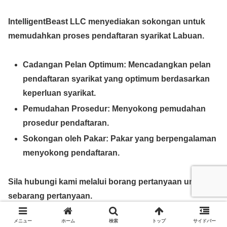
IntelligentBeast LLC menyediakan sokongan untuk
memudahkan proses pendaftaran syarikat Labuan.
Cadangan Pelan Optimum:
Mencadangkan pelan
pendaftaran syarikat yang optimum berdasarkan
keperluan syarikat.
Pemudahan Prosedur:
Menyokong pemudahan
prosedur pendaftaran.
Sokongan oleh Pakar:
Pakar yang berpengalaman
menyokong pendaftaran.
Sila hubungi kami melalui borang pertanyaan untuk
sebarang pertanyaan.
メニュー
ホーム
検索
トップ
サイドバー
Borang Pertanyaan di sini