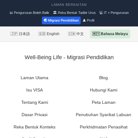
LAMAN BERKAITAN
📊 Pengurusan Boleh Balik
🏛 Reka Bentuk Tadbir Urus
💻 IT × Pengurusan
🌏 Migrasi Pendidikan
👤 Profil
🇯🇵 日本語
🇬🇧 English
🇨🇳 中文
🇲🇾 Bahasa Melayu
Well-Being Life - Migrasi Pendidikan
Laman Utama
Blog
Isu VISA
Hubungi Kami
Tentang Kami
Peta Laman
Dasar Privasi
Penubuhan Syarikat Labuan
Reka Bentuk Konteks
Perkhidmatan Penasihat