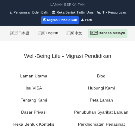
LAMAN BERKAITAN
📊 Pengurusan Boleh Balik
🏛 Reka Bentuk Tadbir Urus
💻 IT × Pengurusan
🌏 Migrasi Pendidikan
👤 Profil
🇯🇵 日本語
🇬🇧 English
🇨🇳 中文
🇲🇾 Bahasa Melayu
Well-Being Life - Migrasi Pendidikan
Laman Utama
Blog
Isu VISA
Hubungi Kami
Tentang Kami
Peta Laman
Dasar Privasi
Penubuhan Syarikat Labuan
Reka Bentuk Konteks
Perkhidmatan Penasihat