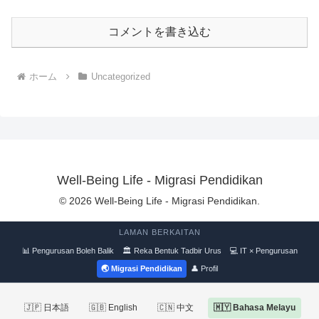
コメントを書き込む
ホーム
Uncategorized
Well-Being Life - Migrasi Pendidikan
© 2026 Well-Being Life - Migrasi Pendidikan.
LAMAN BERKAITAN
📊 Pengurusan Boleh Balik
🏛 Reka Bentuk Tadbir Urus
💻 IT × Pengurusan
🌏 Migrasi Pendidikan
👤 Profil
🇯🇵 日本語
🇬🇧 English
🇨🇳 中文
🇲🇾 Bahasa Melayu