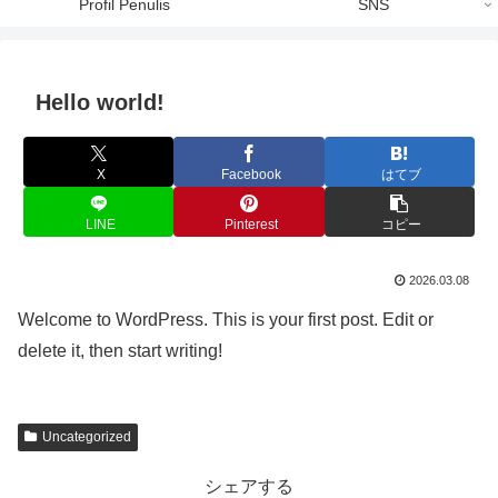
Profil Penulis
SNS
Hello world!
X
Facebook
はてブ
LINE
Pinterest
コピー
2026.03.08
Welcome to WordPress. This is your first post. Edit or
delete it, then start writing!
Uncategorized
シェアする