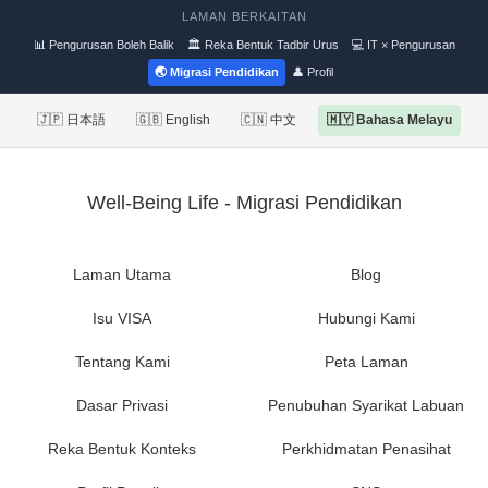
LAMAN BERKAITAN
📊 Pengurusan Boleh Balik
🏛 Reka Bentuk Tadbir Urus
💻 IT × Pengurusan
🌏 Migrasi Pendidikan
👤 Profil
🇯🇵 日本語
🇬🇧 English
🇨🇳 中文
🇲🇾 Bahasa Melayu
Well-Being Life - Migrasi Pendidikan
Laman Utama
Blog
Isu VISA
Hubungi Kami
Tentang Kami
Peta Laman
Dasar Privasi
Penubuhan Syarikat Labuan
Reka Bentuk Konteks
Perkhidmatan Penasihat