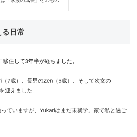
住は「家族の成長」そのもの
える日常
ンに移住して3年半が経ちました。
ri（7歳）、長男のZen（5歳）、そして次女の
歳半を迎えました。
ていますが、Yukariはまだ未就学。家で私と過ご