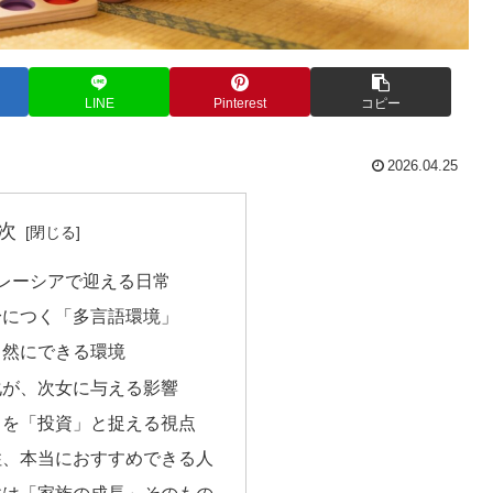
LINE
Pinterest
コピー
2026.04.25
次
レーシアで迎える日常
身につく「多言語環境」
自然にできる環境
化が、次女に与える影響
トを「投資」と捉える視点
住、本当におすすめできる人