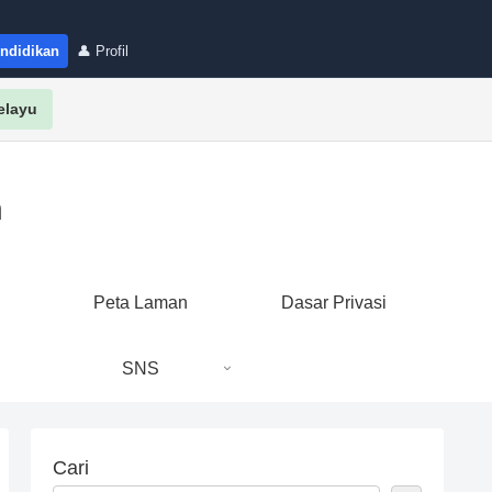
endidikan
👤 Profil
elayu
n
i
Peta Laman
Dasar Privasi
SNS
Cari