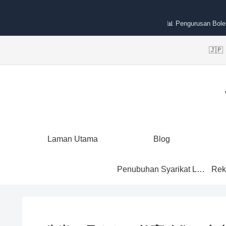
📊 Pengurusan Bole
🇯
Laman Utama
Blog
Penubuhan Syarikat Labuan
Rek