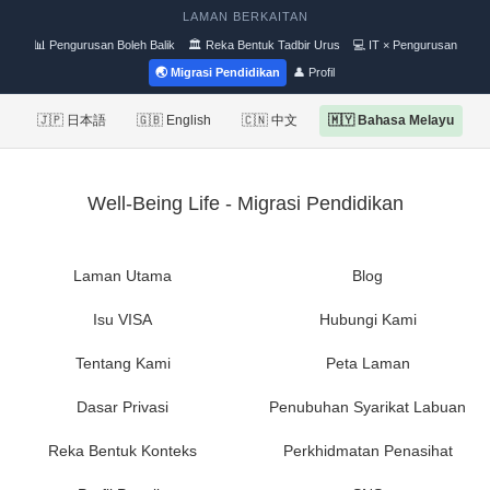
LAMAN BERKAITAN
📊 Pengurusan Boleh Balik
🏛 Reka Bentuk Tadbir Urus
💻 IT × Pengurusan
🌏 Migrasi Pendidikan
👤 Profil
🇯🇵 日本語
🇬🇧 English
🇨🇳 中文
🇲🇾 Bahasa Melayu
Well-Being Life - Migrasi Pendidikan
Laman Utama
Blog
Isu VISA
Hubungi Kami
Tentang Kami
Peta Laman
Dasar Privasi
Penubuhan Syarikat Labuan
Reka Bentuk Konteks
Perkhidmatan Penasihat