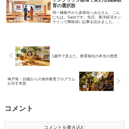
育の選択肢
IB一極集中から多様化へみなさん、こん
にちは。Saoriです。先日、東洋経済オン
ラインで興味深い記事を読みました。日
本政府が掲げた「国際バカロレア（IB）
認定校200校計画」が達成された一方で、
ケンブリッジ国際認定校が急増している
という内容...
1歳半で見えた、教育移住の本当の恩恵
神戸発・10歳からの海外教育プログラム
が示す本質
コメント
コメントを書き込む