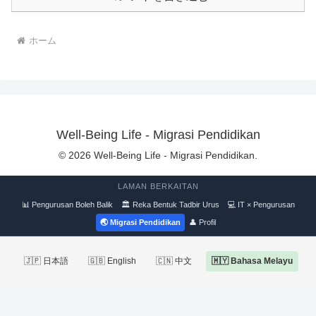
ホーム
Well-Being Life - Migrasi Pendidikan
© 2026 Well-Being Life - Migrasi Pendidikan.
LAMAN BERKAITAN
📊 Pengurusan Boleh Balik
🏛 Reka Bentuk Tadbir Urus
💻 IT × Pengurusan
🌏 Migrasi Pendidikan
👤 Profil
🇯🇵 日本語
🇬🇧 English
🇨🇳 中文
🇲🇾 Bahasa Melayu