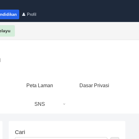
endidikan
👤 Profil
elayu
n
i
Peta Laman
Dasar Privasi
SNS
Cari