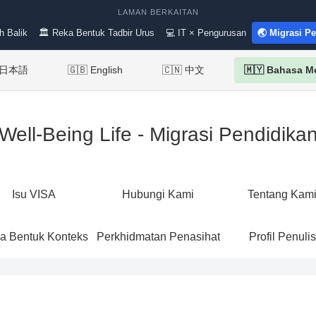
LAMAN BERKAITAN
h Balik
🏛 Reka Bentuk Tadbir Urus
💻 IT × Pengurusan
🌏 Migrasi P
 日本語
🇬🇧 English
🇨🇳 中文
🇲🇾 Bahasa M
Well-Being Life - Migrasi Pendidika
Isu VISA
Hubungi Kami
Tentang Kam
a Bentuk Konteks
Perkhidmatan Penasihat
Profil Penulis