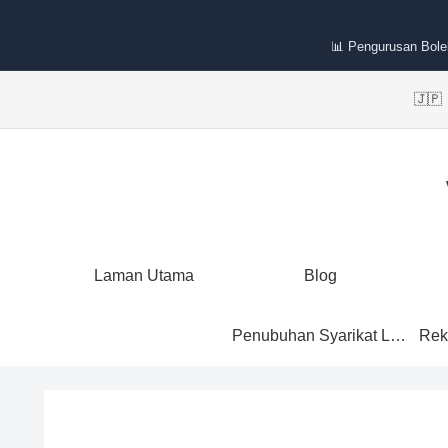
📊 Pengurusan Bole
🇯
Laman Utama
Blog
Penubuhan Syarikat Labuan
Rek