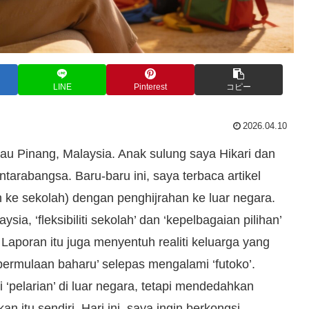
LINE
Pinterest
コピー
2026.04.10
lau Pinang, Malaysia. Anak sulung saya Hikari dan
ntarabangsa. Baru-baru ini, saya terbaca artikel
 ke sekolah) dengan penghijrahan ke luar negara.
a, ‘fleksibiliti sekolah’ dan ‘kepelbagaian pilihan’
. Laporan itu juga menyentuh realiti keluarga yang
permulaan baharu’ selepas mengalami ‘futoko’.
i ‘pelarian’ di luar negara, tetapi mendedahkan
n itu sendiri. Hari ini, saya ingin berkongsi