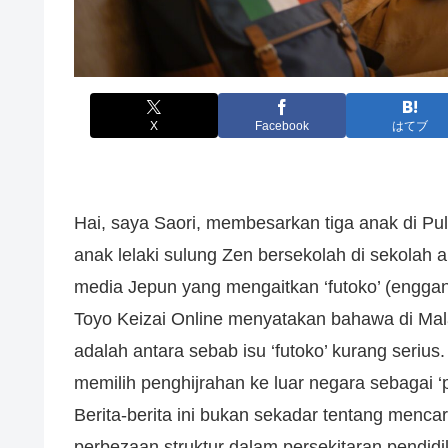
X
Facebook
はてブ
Hai, saya Saori, membesarkan tiga anak di Pu
anak lelaki sulung Zen bersekolah di sekolah a
media Jepun yang mengaitkan ‘futoko’ (enggan
Toyo Keizai Online menyatakan bahawa di Malaysi
adalah antara sebab isu ‘futoko’ kurang serius
memilih penghijrahan ke luar negara sebagai ‘
Berita-berita ini bukan sekadar tentang mencar
perbezaan struktur dalam persekitaran pendidika