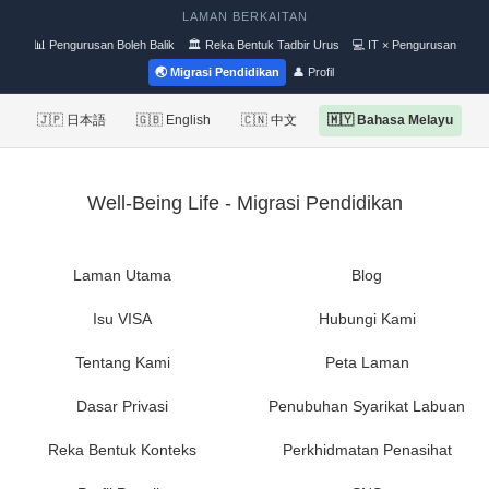
LAMAN BERKAITAN
📊 Pengurusan Boleh Balik
🏛 Reka Bentuk Tadbir Urus
💻 IT × Pengurusan
🌏 Migrasi Pendidikan
👤 Profil
🇯🇵 日本語
🇬🇧 English
🇨🇳 中文
🇲🇾 Bahasa Melayu
Well-Being Life - Migrasi Pendidikan
Laman Utama
Blog
Isu VISA
Hubungi Kami
Tentang Kami
Peta Laman
Dasar Privasi
Penubuhan Syarikat Labuan
Reka Bentuk Konteks
Perkhidmatan Penasihat