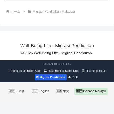
ホーム
Migrasi Pendidikan Malaysia
Well-Being Life - Migrasi Pendidikan
© 2026 Well-Being Life - Migrasi Pendidikan.
LAMAN BERKAITAN
📊 Pengurusan Boleh Balik
🏛 Reka Bentuk Tadbir Urus
💻 IT × Pengurusan
🌏 Migrasi Pendidikan
👤 Profil
🇯🇵 日本語
🇬🇧 English
🇨🇳 中文
🇲🇾 Bahasa Melayu