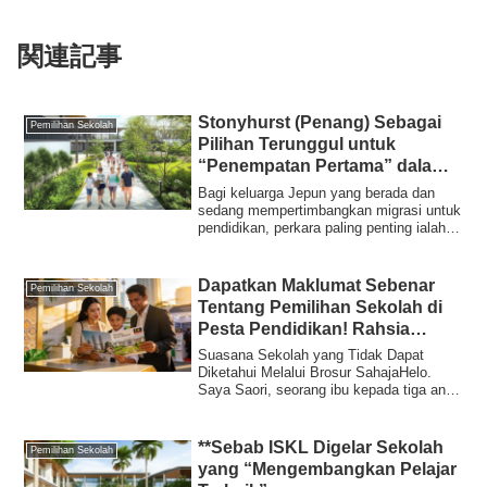
関連記事
Stonyhurst (Penang) Sebagai
Pemilihan Sekolah
Pilihan Terunggul untuk
“Penempatan Pertama” dalam
Migrasi Pendidikan
Bagi keluarga Jepun yang berada dan
sedang mempertimbangkan migrasi untuk
pendidikan, perkara paling penting ialah
"tida...
Dapatkan Maklumat Sebenar
Pemilihan Sekolah
Tentang Pemilihan Sekolah di
Pesta Pendidikan! Rahsia
Kejayaan Berhijrah untuk
Suasana Sekolah yang Tidak Dapat
Pendidikan di Malaysia
Diketahui Melalui Brosur SahajaHelo.
Saya Saori, seorang ibu kepada tiga anak
yang kini...
**Sebab ISKL Digelar Sekolah
Pemilihan Sekolah
yang “Mengembangkan Pelajar