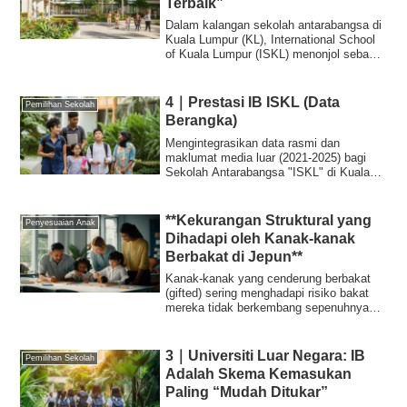
Terbaik”
Dalam kalangan sekolah antarabangsa di
Kuala Lumpur (KL), International School
of Kuala Lumpur (ISKL) menonjol sebagai
i...
4｜Prestasi IB ISKL (Data
Pemilihan Sekolah
Berangka)
Mengintegrasikan data rasmi dan
maklumat media luar (2021-2025) bagi
Sekolah Antarabangsa "ISKL" di Kuala
Lumpur, Malays...
**Kekurangan Struktural yang
Penyesuaian Anak
Dihadapi oleh Kanak-kanak
Berbakat di Jepun**
Kanak-kanak yang cenderung berbakat
(gifted) sering menghadapi risiko bakat
mereka tidak berkembang sepenuhnya
dan terki...
3｜Universiti Luar Negara: IB
Pemilihan Sekolah
Adalah Skema Kemasukan
Paling “Mudah Ditukar”