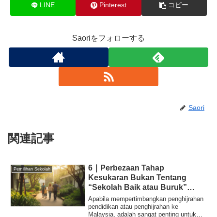
LINE
Pinterest
コピー
Saoriをフォローする
Saori
関連記事
6｜Perbezaan Tahap
Pemilihan Sekolah
Kesukaran Bukan Tentang
“Sekolah Baik atau Buruk”
Tetapi Perbezaan “Struktur
Apabila mempertimbangkan penghijrahan
Pasaran”
pendidikan atau penghijrahan ke
Malaysia, adalah sangat penting untuk