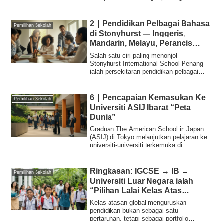
memahami per...
2｜Pendidikan Pelbagai Bahasa
Pemilihan Sekolah
di Stonyhurst — Inggeris,
Mandarin, Melayu, Perancis
Serentak
Salah satu ciri paling menonjol
Stonyhurst International School Penang
ialah persekitaran pendidikan pelbagai
bahasa yan...
6｜Pencapaian Kemasukan Ke
Pemilihan Sekolah
Universiti ASIJ Ibarat “Peta
Dunia”
Graduan The American School in Japan
(ASIJ) di Tokyo melanjutkan pelajaran ke
universiti-universiti terkemuka di
seluruh...
Ringkasan: IGCSE → IB →
Pemilihan Sekolah
Universiti Luar Negara ialah
“Pilihan Lalai Kelas Atas
Global”
Kelas atasan global menguruskan
pendidikan bukan sebagai satu
pertaruhan, tetapi sebagai portfolio