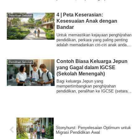
berperingkat dan flek...
4 | Peta Keserasian:
Pemilihan Sekolah
Kesesuaian Anak dengan
Bandar
Untuk memastikan kejayaan penghijrahan
pendidikan, perkara yang paling penting
adalah memadankan ciri-ciri anak anda
den...
Contoh Biasa Keluarga Jepun
Pemilihan Sekolah
yang Gagal dalam IGCSE
(Sekolah Menengah)
Bagi keluarga Jepun yang
mempertimbangkan penghijrahan
pendidikan, peralihan ke IGCSE (setara
sekolah menengah: Tahun 9–...
Stonyhurst: Penyelesaian Optimum untuk
Migrasi Pendidikan Awal