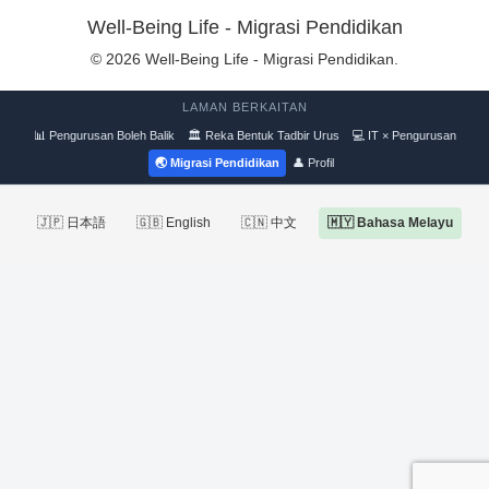
Well-Being Life - Migrasi Pendidikan
© 2026 Well-Being Life - Migrasi Pendidikan.
LAMAN BERKAITAN
📊 Pengurusan Boleh Balik
🏛 Reka Bentuk Tadbir Urus
💻 IT × Pengurusan
🌏 Migrasi Pendidikan
👤 Profil
🇯🇵 日本語
🇬🇧 English
🇨🇳 中文
🇲🇾 Bahasa Melayu