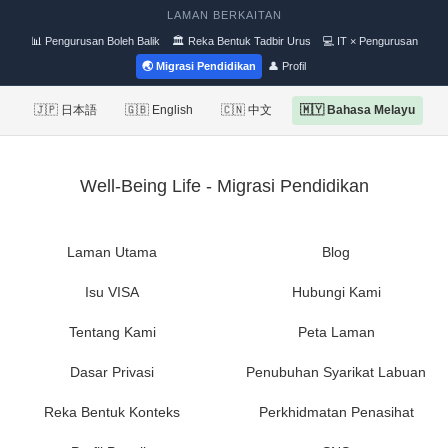
LAMAN BERKAITAN
📊 Pengurusan Boleh Balik
🏛 Reka Bentuk Tadbir Urus
💻 IT × Pengurusan
🌏 Migrasi Pendidikan
👤 Profil
🇯🇵 日本語
🇬🇧 English
🇨🇳 中文
🇲🇾 Bahasa Melayu
Well-Being Life - Migrasi Pendidikan
Laman Utama
Blog
Isu VISA
Hubungi Kami
Tentang Kami
Peta Laman
Dasar Privasi
Penubuhan Syarikat Labuan
Reka Bentuk Konteks
Perkhidmatan Penasihat