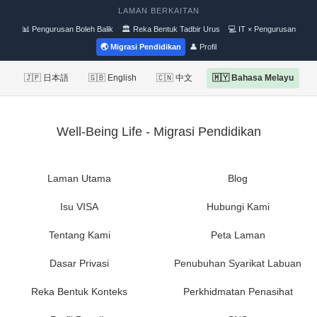
LAMAN BERKAITAN
📊 Pengurusan Boleh Balik
🏛 Reka Bentuk Tadbir Urus
💻 IT × Pengurusan
🌏 Migrasi Pendidikan
👤 Profil
🇯🇵 日本語
🇬🇧 English
🇨🇳 中文
🇲🇾 Bahasa Melayu
Well-Being Life - Migrasi Pendidikan
Laman Utama
Blog
Isu VISA
Hubungi Kami
Tentang Kami
Peta Laman
Dasar Privasi
Penubuhan Syarikat Labuan
Reka Bentuk Konteks
Perkhidmatan Penasihat