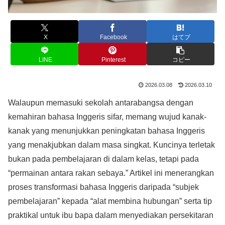
X
Facebook
はてブ
LINE
Pinterest
コピー
2026.03.08
2026.03.10
Walaupun memasuki sekolah antarabangsa dengan
kemahiran bahasa Inggeris sifar, memang wujud kanak-
kanak yang menunjukkan peningkatan bahasa Inggeris
yang menakjubkan dalam masa singkat. Kuncinya terletak
bukan pada pembelajaran di dalam kelas, tetapi pada
“permainan antara rakan sebaya.” Artikel ini menerangkan
proses transformasi bahasa Inggeris daripada “subjek
pembelajaran” kepada “alat membina hubungan” serta tip
praktikal untuk ibu bapa dalam menyediakan persekitaran