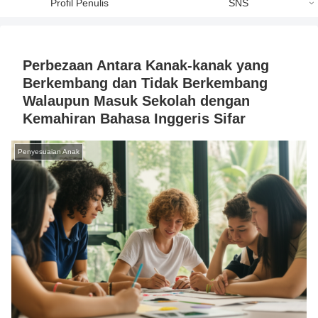
Profil Penulis
SNS
Perbezaan Antara Kanak-kanak yang
Berkembang dan Tidak Berkembang
Walaupun Masuk Sekolah dengan
Kemahiran Bahasa Inggeris Sifar
Penyesuaian Anak