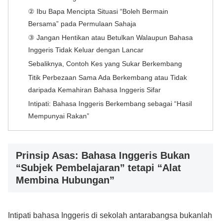
② Ibu Bapa Mencipta Situasi “Boleh Bermain
Bersama” pada Permulaan Sahaja
③ Jangan Hentikan atau Betulkan Walaupun Bahasa
Inggeris Tidak Keluar dengan Lancar
Sebaliknya, Contoh Kes yang Sukar Berkembang
Titik Perbezaan Sama Ada Berkembang atau Tidak
daripada Kemahiran Bahasa Inggeris Sifar
Intipati: Bahasa Inggeris Berkembang sebagai “Hasil
Mempunyai Rakan”
Prinsip Asas: Bahasa Inggeris Bukan
“Subjek Pembelajaran” tetapi “Alat
Membina Hubungan”
Intipati bahasa Inggeris di sekolah antarabangsa bukanlah