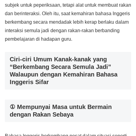
subjek untuk peperiksaan, tetapi alat untuk membuat rakan
dan berinteraksi. Oleh itu, saat kemahiran bahasa Inggeris
berkembang secara mendadak lebih kerap berlaku dalam
interaksi semula jadi dengan rakan-rakan berbanding
pembelajaran di hadapan guru.
Ciri-ciri Umum Kanak-kanak yang
“Berkembang Secara Semula Jadi”
Walaupun dengan Kemahiran Bahasa
Inggeris Sifar
① Mempunyai Masa untuk Bermain
dengan Rakan Sebaya
Bahasa Inggeris berkembang pesat dalam situasi seperti