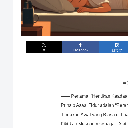
X
Facebook
はてブ
目
―― Pertama, “Hentikan Keadaan
Prinsip Asas: Tidur adalah “Per
Tindakan Awal yang Biasa di Lu
Fikirkan Melatonin sebagai “Alat