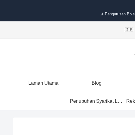
📊 Pengurusan Bole
🇯
Laman Utama
Blog
Penubuhan Syarikat Labuan
Rek