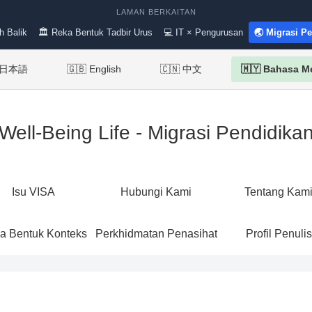
LAMAN BERKAITAN
h Balik
🏛 Reka Bentuk Tadbir Urus
💻 IT × Pengurusan
🌏 Migrasi P
 日本語
🇬🇧 English
🇨🇳 中文
🇲🇾 Bahasa M
Well-Being Life - Migrasi Pendidika
Isu VISA
Hubungi Kami
Tentang Kam
a Bentuk Konteks
Perkhidmatan Penasihat
Profil Penulis