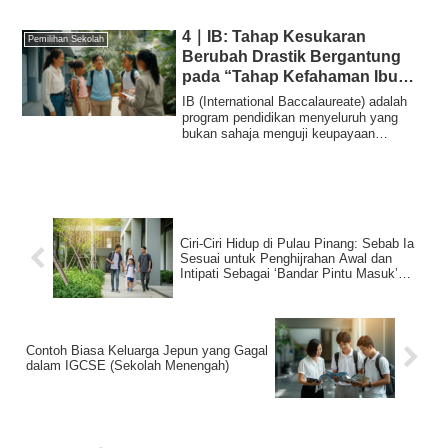
4｜IB: Tahap Kesukaran
Pemilihan Sekolah
Berubah Drastik Bergantung
pada “Tahap Kefahaman Ibu
Bapa”
IB (International Baccalaureate) adalah
program pendidikan menyeluruh yang
bukan sahaja menguji keupayaan
akademik anak,...
Ciri-Ciri Hidup di Pulau Pinang: Sebab Ia
Sesuai untuk Penghijrahan Awal dan
Intipati Sebagai ‘Bandar Pintu Masuk’
untuk Penghijrahan Pendidikan
Contoh Biasa Keluarga Jepun yang Gagal
dalam IGCSE (Sekolah Menengah)