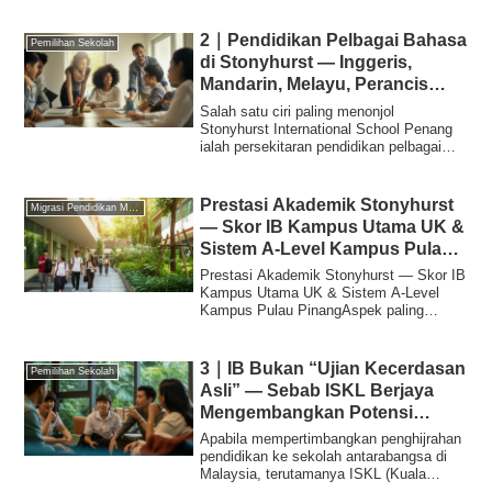
2｜Pendidikan Pelbagai Bahasa
Pemilihan Sekolah
di Stonyhurst — Inggeris,
Mandarin, Melayu, Perancis
Serentak
Salah satu ciri paling menonjol
Stonyhurst International School Penang
ialah persekitaran pendidikan pelbagai
bahasa yan...
Prestasi Akademik Stonyhurst
Migrasi Pendidikan Malaysia
— Skor IB Kampus Utama UK &
Sistem A-Level Kampus Pulau
Pinang
Prestasi Akademik Stonyhurst — Skor IB
Kampus Utama UK & Sistem A-Level
Kampus Pulau PinangAspek paling
penting dalam me...
3｜IB Bukan “Ujian Kecerdasan
Pemilihan Sekolah
Asli” — Sebab ISKL Berjaya
Mengembangkan Potensi
Pelajar
Apabila mempertimbangkan penghijrahan
pendidikan ke sekolah antarabangsa di
Malaysia, terutamanya ISKL (Kuala
Lumpur), k...