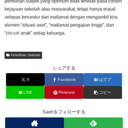
pemilihan subjek yang optimum tidak terletak pada contoh
kejayaan sekolah atau masyarakat, tetapi hanya wujud
selepas berundur dari matlamat dengan mengambil kira
elemen “situasi aset”, “matlamat pengajian tinggi”, dan
“ciri-ciri anak” setiap keluarga.
Pemilihan Sekolah
シェアする
X
Facebook
はてブ
LINE
Pinterest
コピー
Saoriをフォローする