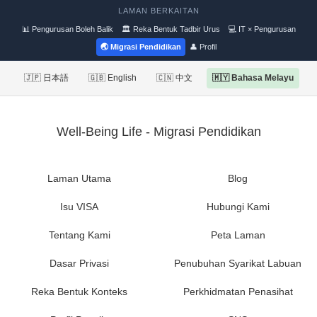
LAMAN BERKAITAN
📊 Pengurusan Boleh Balik
🏛 Reka Bentuk Tadbir Urus
💻 IT × Pengurusan
🌏 Migrasi Pendidikan
👤 Profil
🇯🇵 日本語
🇬🇧 English
🇨🇳 中文
🇲🇾 Bahasa Melayu
Well-Being Life - Migrasi Pendidikan
Laman Utama
Blog
Isu VISA
Hubungi Kami
Tentang Kami
Peta Laman
Dasar Privasi
Penubuhan Syarikat Labuan
Reka Bentuk Konteks
Perkhidmatan Penasihat