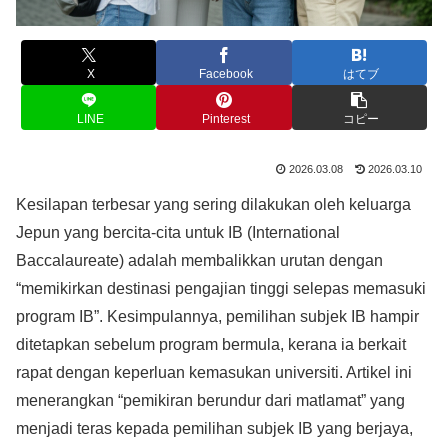
X
Facebook
はてブ
LINE
Pinterest
コピー
2026.03.08
2026.03.10
Kesilapan terbesar yang sering dilakukan oleh keluarga
Jepun yang bercita-cita untuk IB (International
Baccalaureate) adalah membalikkan urutan dengan
“memikirkan destinasi pengajian tinggi selepas memasuki
program IB”. Kesimpulannya, pemilihan subjek IB hampir
ditetapkan sebelum program bermula, kerana ia berkait
rapat dengan keperluan kemasukan universiti. Artikel ini
menerangkan “pemikiran berundur dari matlamat” yang
menjadi teras kepada pemilihan subjek IB yang berjaya,