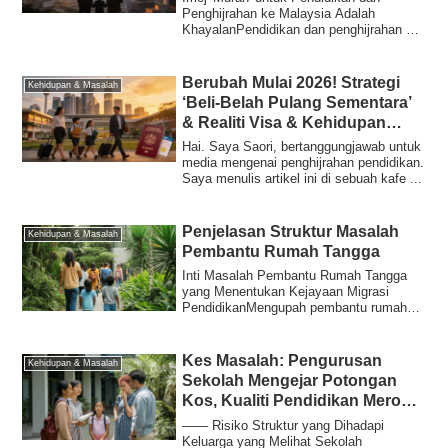
Keluarga Kaya Yang
Penghijrahan ke Malaysia Adalah
KhayalanPendidikan dan penghijrahan ke
Pertimbangkan Berpindah
Malaysia sering...
Berubah Mulai 2026! Strategi
Kehidupan & Masalah
‘Beli-Belah Pulang Sementara’
& Realiti Visa & Kehidupan
Tempatan Yang Sering Terlepas
Hai. Saya Saori, bertanggungjawab untuk
Pandang Untuk Keluarga
media mengenai penghijrahan pendidikan.
Saya menulis artikel ini di sebuah kafe ...
Berhijrah Demi Pendidikan
Penjelasan Struktur Masalah
Kehidupan & Masalah
Pembantu Rumah Tangga
Inti Masalah Pembantu Rumah Tangga
yang Menentukan Kejayaan Migrasi
PendidikanMengupah pembantu rumah
tangga di destinas...
Kes Masalah: Pengurusan
Kehidupan & Masalah
Sekolah Mengejar Potongan
Kos, Kualiti Pendidikan Merosot
Mendadak
―― Risiko Struktur yang Dihadapi
Keluarga yang Melihat Sekolah