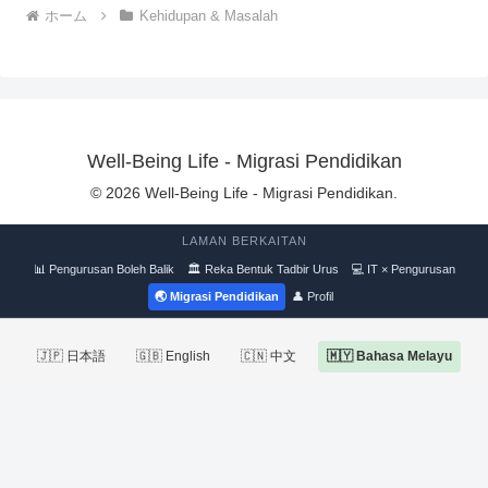
ホーム
Kehidupan & Masalah
Well-Being Life - Migrasi Pendidikan
© 2026 Well-Being Life - Migrasi Pendidikan.
LAMAN BERKAITAN
📊 Pengurusan Boleh Balik
🏛 Reka Bentuk Tadbir Urus
💻 IT × Pengurusan
🌏 Migrasi Pendidikan
👤 Profil
🇯🇵 日本語
🇬🇧 English
🇨🇳 中文
🇲🇾 Bahasa Melayu