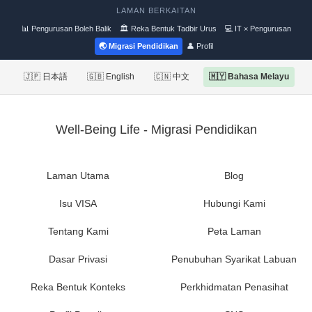
LAMAN BERKAITAN
📊 Pengurusan Boleh Balik
🏛 Reka Bentuk Tadbir Urus
💻 IT × Pengurusan
🌏 Migrasi Pendidikan
👤 Profil
🇯🇵 日本語
🇬🇧 English
🇨🇳 中文
🇲🇾 Bahasa Melayu
Well-Being Life - Migrasi Pendidikan
Laman Utama
Blog
Isu VISA
Hubungi Kami
Tentang Kami
Peta Laman
Dasar Privasi
Penubuhan Syarikat Labuan
Reka Bentuk Konteks
Perkhidmatan Penasihat