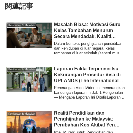
関連記事
Masalah Biasa: Motivasi Guru
Kehidupan & Masalah
Kelas Tambahan Menurun
Secara Mendadak, Kualiti
Merosot
Dalam konteks penghijrahan pendidikan
dan kehidupan di luar negara, kelas
tambahan di luar sekolah (seperti muzik,
sukan...
Laporan Fakta Terperinci Isu
Kehidupan & Masalah
Kekurangan Prosedur Visa di
UPLANDS (The International
School of Penang)
Penerangan VideoVideo ini menerangkan
kandungan laporan iniBab 1 Pengenalan
— Mengapa Laporan Ini DitulisLaporan ini
ada...
Realiti Pendidikan dan
Kehidupan & Masalah
Penghijrahan ke Malaysia:
Perubahan Kos Akibat Yen
Lemah dan Situasi Sebenar
Imej 'Murah' untuk Pendidikan dan