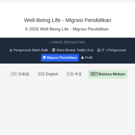
Well-Being Life - Migrasi Pendidikan
© 2026 Well-Being Life - Migrasi Pendidikan.
LAMAN BERKAITAN
📊 Pengurusan Boleh Balik
🏛 Reka Bentuk Tadbir Urus
💻 IT × Pengurusan
🌏 Migrasi Pendidikan
👤 Profil
🇯🇵 日本語
🇬🇧 English
🇨🇳 中文
🇲🇾 Bahasa Melayu