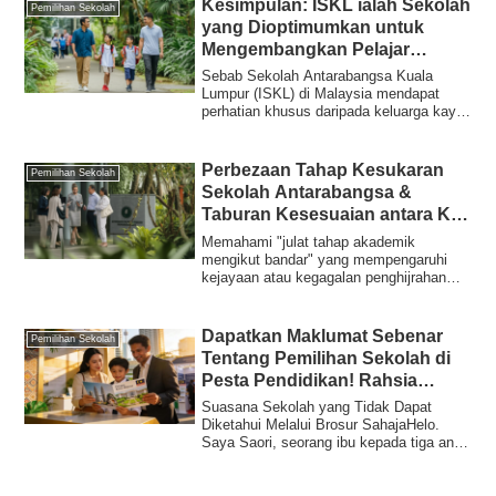
Kesimpulan: ISKL ialah Sekolah
Pemilihan Sekolah
yang Dioptimumkan untuk
Mengembangkan Pelajar
Peringkat Atas
Sebab Sekolah Antarabangsa Kuala
Lumpur (ISKL) di Malaysia mendapat
perhatian khusus daripada keluarga kaya
yang mempert...
Perbezaan Tahap Kesukaran
Pemilihan Sekolah
Sekolah Antarabangsa &
Taburan Kesesuaian antara KL
dan Pulau Pinang
Memahami "julat tahap akademik
mengikut bandar" yang mempengaruhi
kejayaan atau kegagalan penghijrahan
pendidikan adalah...
Dapatkan Maklumat Sebenar
Pemilihan Sekolah
Tentang Pemilihan Sekolah di
Pesta Pendidikan! Rahsia
Kejayaan Berhijrah untuk
Suasana Sekolah yang Tidak Dapat
Pendidikan di Malaysia
Diketahui Melalui Brosur SahajaHelo.
Saya Saori, seorang ibu kepada tiga anak
yang kini...