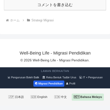
コメントを書き込む
ホーム
Strategi Migrasi
Well-Being Life - Migrasi Pendidikan
© 2026 Well-Being Life - Migrasi Pendidikan.
LAMAN BERKAITAN
📊 Pengurusan Boleh Balik
🏛 Reka Bentuk Tadbir Urus
💻 IT × Pengurusan
🌏 Migrasi Pendidikan
👤 Profil
🇯🇵 日本語
🇬🇧 English
🇨🇳 中文
🇲🇾 Bahasa Melayu