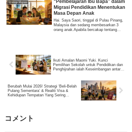
“Pembelajaran Ibu Bapa” dalam
Strategi Migrasi
Migrasi Pendidikan Menentukan
Masa Depan Anak
Hai. Saya Saori, tinggal di Pulau Pinang,
Malaysia dan sedang membesarkan 3
orang anak.Apabila bercakap tentang
migrasi ...
Ikuti Amalan Maomi Yuki. Kunci
Pemilihan Sekolah untuk Pendidikan dan
Penghijrahan ialah Keseimbangan antara
“Dasar” dan “Gerak Hati”
Berubah Mulai 2026! Strategi ‘Beli-Belah
Pulang Sementara’ & Realiti Visa &
Kehidupan Tempatan Yang Sering
Terlepas Pandang Untuk Keluarga
Berhijrah Demi Pendidikan
コメント