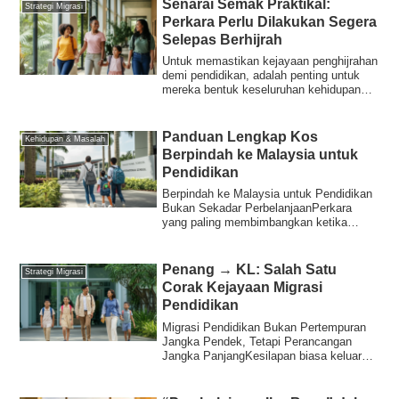
Senarai Semak Praktikal:
Strategi Migrasi
Perkara Perlu Dilakukan Segera
Selepas Berhijrah
Untuk memastikan kejayaan penghijrahan
demi pendidikan, adalah penting untuk
mereka bentuk keseluruhan kehidupan
sebagai...
Panduan Lengkap Kos
Kehidupan & Masalah
Berpindah ke Malaysia untuk
Pendidikan
Berpindah ke Malaysia untuk Pendidikan
Bukan Sekadar PerbelanjaanPerkara
yang paling membimbangkan ketika
mempertimbangk...
Penang → KL: Salah Satu
Strategi Migrasi
Corak Kejayaan Migrasi
Pendidikan
Migrasi Pendidikan Bukan Pertempuran
Jangka Pendek, Tetapi Perancangan
Jangka PanjangKesilapan biasa keluarga
Jepun yang...