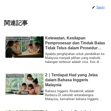
Saori
関連記事
Kelewatan, Kesilapan
Kehidupan & Masalah
Pemprosesan dan Tindak Balas
Tidak Telus dalam Prosedur
Permohonan dan Pembaharuan
Apabila penghijrahan untuk pendidikan ke
Visa
Malaysia menjadi pilihan yang realistik,
halangan terbesar adalah visa. Kes di ...
2｜Terdapat Had yang Jelas
Strategi Migrasi
dalam Bahasa Inggeris
Malaysia
Bahasa Inggeris Akademik adalah
Berbeza.Di sekolah antarabangsa
Malaysia, kemahiran bahasa Inggeris
komunikasi praktikal...