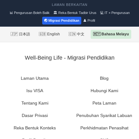
LAMAN BERKAITAN
📊 Pengurusan Boleh Balik
🏛 Reka Bentuk Tadbir Urus
💻 IT × Pengurusan
🌏 Migrasi Pendidikan
👤 Profil
🇯🇵 日本語
🇬🇧 English
🇨🇳 中文
🇲🇾 Bahasa Melayu
Well-Being Life - Migrasi Pendidikan
Laman Utama
Blog
Isu VISA
Hubungi Kami
Tentang Kami
Peta Laman
Dasar Privasi
Penubuhan Syarikat Labuan
Reka Bentuk Konteks
Perkhidmatan Penasihat