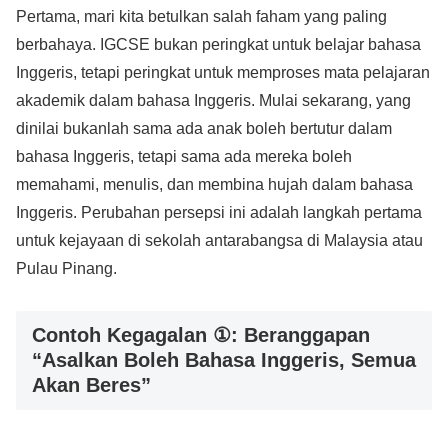
Pertama, mari kita betulkan salah faham yang paling
berbahaya. IGCSE bukan peringkat untuk belajar bahasa
Inggeris, tetapi peringkat untuk memproses mata pelajaran
akademik dalam bahasa Inggeris. Mulai sekarang, yang
dinilai bukanlah sama ada anak boleh bertutur dalam
bahasa Inggeris, tetapi sama ada mereka boleh
memahami, menulis, dan membina hujah dalam bahasa
Inggeris. Perubahan persepsi ini adalah langkah pertama
untuk kejayaan di sekolah antarabangsa di Malaysia atau
Pulau Pinang.
Contoh Kegagalan ①: Beranggapan
“Asalkan Boleh Bahasa Inggeris, Semua
Akan Beres”