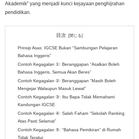
Akademik” yang menjadi kunci kejayaan penghijrahan
pendidikan.
目次
Prinsip Asas: IGCSE Bukan “Sambungan Pelajaran
Bahasa Inggeris”
Contoh Kegagalan ①: Beranggapan “Asalkan Boleh
Bahasa Inggeris, Semua Akan Beres”
Contoh Kegagalan ②: Beranggapan “Masih Boleh
Mengejar Walaupun Masuk Lewat”
Contoh Kegagalan ③: Ibu Bapa Tidak Memahami
Kandungan IGCSE
Contoh Kegagalan ④: Salah Faham “Sekolah Ranking
Atas Pasti Selamat”
Contoh Kegagalan ⑤: “Bahasa Pemikiran” di Rumah
Tidak Teratur