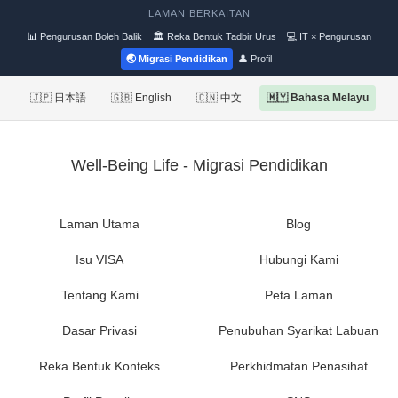
LAMAN BERKAITAN
📊 Pengurusan Boleh Balik
🏛 Reka Bentuk Tadbir Urus
💻 IT × Pengurusan
🌏 Migrasi Pendidikan
👤 Profil
🇯🇵 日本語
🇬🇧 English
🇨🇳 中文
🇲🇾 Bahasa Melayu
Well-Being Life - Migrasi Pendidikan
Laman Utama
Blog
Isu VISA
Hubungi Kami
Tentang Kami
Peta Laman
Dasar Privasi
Penubuhan Syarikat Labuan
Reka Bentuk Konteks
Perkhidmatan Penasihat