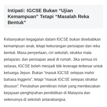
Intipati: IGCSE Bukan “Ujian
Kemampuan” Tetapi “Masalah Reka
Bentuk”
Kebanyakan kegagalan dalam IGCSE bukan disebabkan
kemampuan anak, tetapi kekurangan persiapan dan reka
bentuk. Masa penyertaan, ciri sekolah, struktur mata
pelajaran, dan persiapan awal di rumah. Jika semua ini
selaras, IGCSE boleh menjadi titik leverage terbesar untuk
keluarga Jepun. Bukan “masuk IGCSE selepas mahir
bahasa Inggeris”, tetapi “masuk IGCSE selepas struktur
disusun”. Perubahan pemikiran inilah yang membezakan
kejayaan penghijrahan pendidikan di Malaysia dan
seterusnya di sekolah antarabangsa.