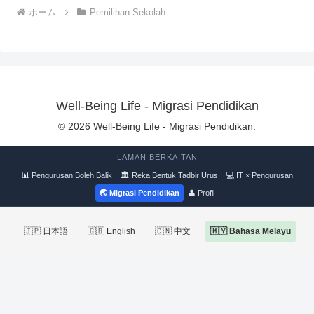
ホーム
Pemilihan Sekolah
Well-Being Life - Migrasi Pendidikan
© 2026 Well-Being Life - Migrasi Pendidikan.
LAMAN BERKAITAN
📊 Pengurusan Boleh Balik
🏛 Reka Bentuk Tadbir Urus
💻 IT × Pengurusan
🌏 Migrasi Pendidikan
👤 Profil
🇯🇵 日本語
🇬🇧 English
🇨🇳 中文
🇲🇾 Bahasa Melayu