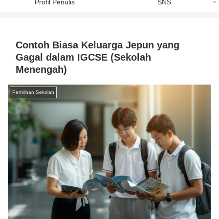
Profil Penulis
SNS
Contoh Biasa Keluarga Jepun yang
Gagal dalam IGCSE (Sekolah
Menengah)
Pemilihan Sekolah