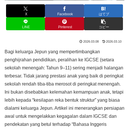
X
Facebook
はてブ
LINE
Pinterest
コピー
2026.03.08
2026.03.10
Bagi keluarga Jepun yang mempertimbangkan
penghijrahan pendidikan, peralihan ke IGCSE (setara
sekolah menengah: Tahun 9–11) sering menjadi halangan
terbesar. Tidak jarang prestasi anak yang baik di peringkat
sekolah rendah tiba-tiba merosot di peringkat menengah.
Ini bukan disebabkan kelemahan kemampuan anak, tetapi
lebih kepada “kesilapan reka bentuk struktur” yang biasa
dialami keluarga Jepun. Artikel ini menerangkan persiapan
awal untuk mengelakkan kegagalan dalam IGCSE dan
pendekatan yang betul terhadap “Bahasa Inggeris