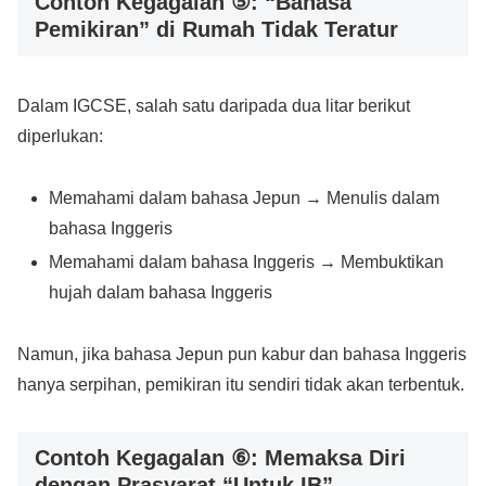
Contoh Kegagalan ⑤: “Bahasa
Pemikiran” di Rumah Tidak Teratur
Dalam IGCSE, salah satu daripada dua litar berikut
diperlukan:
Memahami dalam bahasa Jepun → Menulis dalam
bahasa Inggeris
Memahami dalam bahasa Inggeris → Membuktikan
hujah dalam bahasa Inggeris
Namun, jika bahasa Jepun pun kabur dan bahasa Inggeris
hanya serpihan, pemikiran itu sendiri tidak akan terbentuk.
Contoh Kegagalan ⑥: Memaksa Diri
dengan Prasyarat “Untuk IB”