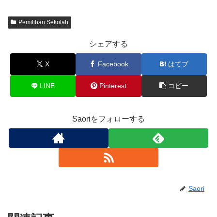
Pemilihan Sekolah
シェアする
X
Facebook
はてブ
LINE
Pinterest
コピー
Saoriをフォローする
Saori