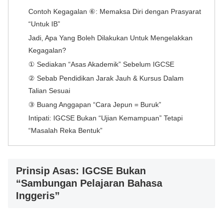
Contoh Kegagalan ⑥: Memaksa Diri dengan Prasyarat
“Untuk IB”
Jadi, Apa Yang Boleh Dilakukan Untuk Mengelakkan
Kegagalan?
① Sediakan “Asas Akademik” Sebelum IGCSE
② Sebab Pendidikan Jarak Jauh & Kursus Dalam
Talian Sesuai
③ Buang Anggapan “Cara Jepun = Buruk”
Intipati: IGCSE Bukan “Ujian Kemampuan” Tetapi
“Masalah Reka Bentuk”
Prinsip Asas: IGCSE Bukan
“Sambungan Pelajaran Bahasa
Inggeris”