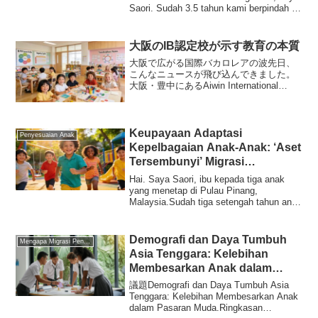
Saori. Sudah 3.5 tahun kami berpindah ke
...
大阪のIB認定校が示す教育の本質
大阪で広がる国際バカロレアの波先日、
こんなニュースが飛び込んできました。
大阪・豊中にあるAiwin International
Schoolが、国際バカロレアの
PYP（Primary Years Programme）の正
式認定を取得したそう...
Keupayaan Adaptasi
Penyesuaian Anak
Kepelbagaian Anak-Anak: ‘Aset
Tersembunyi’ Migrasi
Pendidikan
Hai. Saya Saori, ibu kepada tiga anak
yang menetap di Pulau Pinang,
Malaysia.Sudah tiga setengah tahun anak
sulung saya,...
Demografi dan Daya Tumbuh
Mengapa Migrasi Pendidikan
Asia Tenggara: Kelebihan
Membesarkan Anak dalam
Pasaran Muda
議題Demografi dan Daya Tumbuh Asia
Tenggara: Kelebihan Membesarkan Anak
dalam Pasaran Muda.Ringkasan