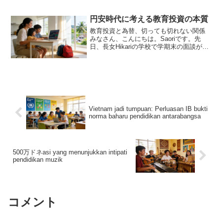
CadanganAsia Tenggara...
円安時代に考える教育投資の本質
教育投資と為替、切っても切れない関係
みなさん、こんにちは。Saoriです。先
日、長女Hikariの学校で学期末の面談があ
りました。先生から「Hikariは英語でのプ
レゼンテーションがとても上達しまし
た」と褒めていただき、胸が熱くなりま
した。...
Vietnam jadi tumpuan: Perluasan IB bukti
norma baharu pendidikan antarabangsa
500万ドネasi yang menunjukkan intipati
pendidikan muzik
コメント