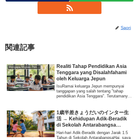
Saori
関連記事
Realiti Tahap Pendidikan Asia
Mengapa Migrasi Pendidikan
Tenggara yang Disalahfahami
oleh Keluarga Jepun
IsuRamai keluarga Jepun mempunyai
tanggapan yang salah tentang "tahap
pendidikan Asia Tenggara". Terutamanya
di sekolah ...
1歳半差きょうだいのインター生
活 → Kehidupan Adik-Beradik
di Sekolah Antarabangsa
dengan Jarak Usia 1.5 Tahun
Hari-hari Adik-Beradik dengan Jarak 1.5
Tahun di Sekolah AntarabangsaHai, saya