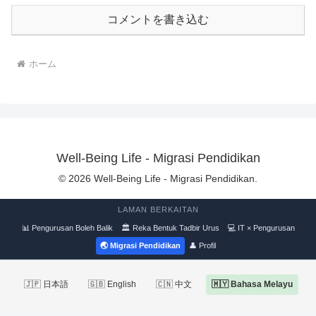
コメントを書き込む
ホーム
Well-Being Life - Migrasi Pendidikan
© 2026 Well-Being Life - Migrasi Pendidikan.
LAMAN BERKAITAN
📊 Pengurusan Boleh Balik
🏛 Reka Bentuk Tadbir Urus
💻 IT × Pengurusan
🌏 Migrasi Pendidikan
👤 Profil
🇯🇵 日本語
🇬🇧 English
🇨🇳 中文
🇲🇾 Bahasa Melayu