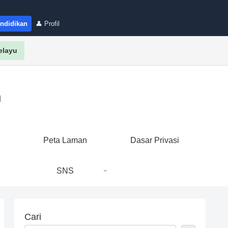
endidikan
👤 Profil
elayu
n
i
Peta Laman
Dasar Privasi
SNS
Cari