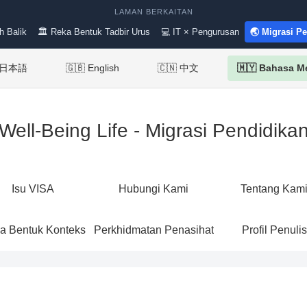
LAMAN BERKAITAN
h Balik
🏛 Reka Bentuk Tadbir Urus
💻 IT × Pengurusan
🌏 Migrasi P
 日本語
🇬🇧 English
🇨🇳 中文
🇲🇾 Bahasa M
Well-Being Life - Migrasi Pendidika
Isu VISA
Hubungi Kami
Tentang Kam
a Bentuk Konteks
Perkhidmatan Penasihat
Profil Penulis