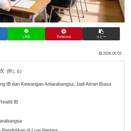
LINE
Pinterest
コピー
2026.06.02
次
 IB dan Kewangan Antarabangsa, Jadi Aliran Biasa
ealiti IB
tarabangsa
 Pendidikan di Luar Negara