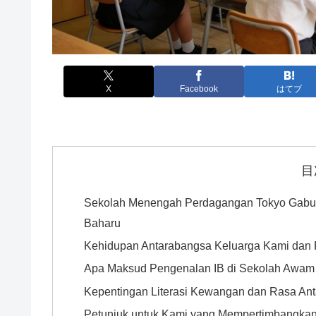
X
Facebook
はてブ
目
Sekolah Menengah Perdagangan Tokyo Gabung
Baharu
Kehidupan Antarabangsa Keluarga Kami dan R
Apa Maksud Pengenalan IB di Sekolah Awam
Kepentingan Literasi Kewangan dan Rasa An
Petunjuk untuk Kami yang Mempertimbangkan