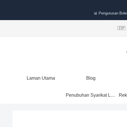
📊 Pengurusan Bole
🇯
Laman Utama
Blog
Penubuhan Syarikat Labuan
Rek