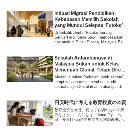
Malaysi...
Intipati Migrasi Pendidikan:
Kebebasan Memilih Sekolah
yang Muncul Selepas ‘Futoko’
Di Sebalik Berita "Futoko Kurang
Serius"Helo. Saya Saori, membesarkan
tiga anak di Pulau Pinang, Malaysia.Baru-
baru ini,...
Sekolah Antarabangsa di
Mengapa Migrasi Pendidikan
Malaysia Bukan untuk Kelas
Menengah Global, Tetapi Direka
untuk Golongan Elit
Alasan ia bukan "sekolah untuk semua",
tetapi sebuah mesin pembentuk elit
antarabangsa.Sekolah antarabangsa di
Malaysia ...
円安時代に考える教育投資の本質
教育投資と為替、切っても切れない関係
みなさん、こんにちは。Saoriです。先
日、長女Hikariの学校で学期末の面談があ
りました。先生から「Hikariは英語でのプ
レゼンテーションがとても上達しまし
た」と褒めていただき、胸が熱くなりま