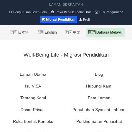
LAMAN BERKAITAN
📊 Pengurusan Boleh Balik
🏛 Reka Bentuk Tadbir Urus
💻 IT × Pengurusan
🌏 Migrasi Pendidikan
👤 Profil
🇯🇵 日本語
🇬🇧 English
🇨🇳 中文
🇲🇾 Bahasa Melayu
Well-Being Life - Migrasi Pendidikan
Laman Utama
Blog
Isu VISA
Hubungi Kami
Tentang Kami
Peta Laman
Dasar Privasi
Penubuhan Syarikat Labuan
Reka Bentuk Konteks
Perkhidmatan Penasihat