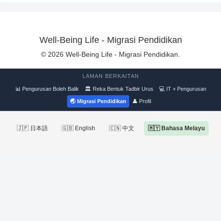
Well-Being Life - Migrasi Pendidikan
© 2026 Well-Being Life - Migrasi Pendidikan.
LAMAN BERKAITAN
📊 Pengurusan Boleh Balik
🏛 Reka Bentuk Tadbir Urus
💻 IT × Pengurusan
🌏 Migrasi Pendidikan
👤 Profil
🇯🇵 日本語
🇬🇧 English
🇨🇳 中文
🇲🇾 Bahasa Melayu