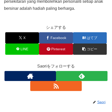
persekitaran yang membolehkan personaliti setiap anak
bersinar adalah hadiah paling berharga.
シェアする
X
Facebook
はてブ
LINE
Pinterest
コピー
Saoriをフォローする
Saori