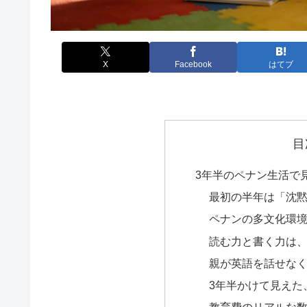
X
Facebook
はてブ
目
3年半のペナン生活で
最初の半年は「沈
ペナンの多文化環
読む力と書く力は
親が英語を話せな
3年半かけて見えた