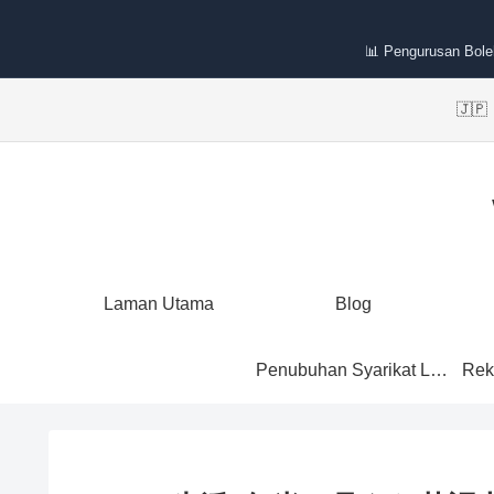
📊 Pengurusan Bole
🇯
Laman Utama
Blog
Penubuhan Syarikat Labuan
Rek