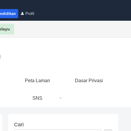
endidikan
👤 Profil
elayu
n
i
Peta Laman
Dasar Privasi
SNS
Cari