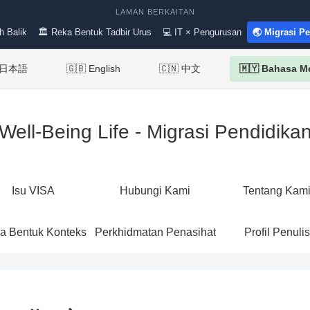
LAMAN BERKAITAN
h Balik
🏛 Reka Bentuk Tadbir Urus
💻 IT × Pengurusan
🌏 Migrasi P
 日本語
🇬🇧 English
🇨🇳 中文
🇲🇾 Bahasa M
Well-Being Life - Migrasi Pendidika
Isu VISA
Hubungi Kami
Tentang Kam
a Bentuk Konteks
Perkhidmatan Penasihat
Profil Penulis