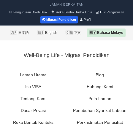
LAMAN BERKAITAN
📊 Pengurusan Boleh Balik
🏛 Reka Bentuk Tadbir Urus
💻 IT × Pengurusan
🌏 Migrasi Pendidikan
👤 Profil
🇯🇵 日本語
🇬🇧 English
🇨🇳 中文
🇲🇾 Bahasa Melayu
Well-Being Life - Migrasi Pendidikan
Laman Utama
Blog
Isu VISA
Hubungi Kami
Tentang Kami
Peta Laman
Dasar Privasi
Penubuhan Syarikat Labuan
Reka Bentuk Konteks
Perkhidmatan Penasihat