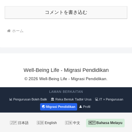
コメントを書き込む
ホーム
Well-Being Life - Migrasi Pendidikan
© 2026 Well-Being Life - Migrasi Pendidikan.
LAMAN BERKAITAN
📊 Pengurusan Boleh Balik
🏛 Reka Bentuk Tadbir Urus
💻 IT × Pengurusan
🌏 Migrasi Pendidikan
👤 Profil
🇯🇵 日本語
🇬🇧 English
🇨🇳 中文
🇲🇾 Bahasa Melayu