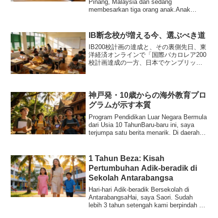
Pinang, Malaysia dan sedang
membesarkan tiga orang anak.Anak
sulung perempuan Hikari ...
IB断念校が増える今、選ぶべき道
IB200校計画の達成と、その裏側先日、東
洋経済オンラインで「国際バカロレア200
校計画達成の一方、日本でケンブリッジ
国際認定校が増加中」という記事を読み
ました。政府が掲げたIB校200校計画は達
成したものの、実際には費用面の負担か
らIB導...
神戸発・10歳からの海外教育プロ
グラムが示す本質
Program Pendidikan Luar Negara Bermula
dari Usia 10 TahunBaru-baru ini, saya
terjumpa satu berita menarik. Di daerah
Chu...
1 Tahun Beza: Kisah
Pertumbuhan Adik-beradik di
Sekolah Antarabangsa
Hari-hari Adik-beradik Bersekolah di
AntarabangsaHai, saya Saori. Sudah
lebih 3 tahun setengah kami berpindah ke
Pulau P...