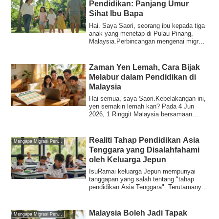
Pendidikan: Panjang Umur
Sihat Ibu Bapa
Hai. Saya Saori, seorang ibu kepada tiga
anak yang menetap di Pulau Pinang,
Malaysia.Perbincangan mengenai migrasi
pendi...
Zaman Yen Lemah, Cara Bijak
Melabur dalam Pendidikan di
Malaysia
Hai semua, saya Saori.Kebelakangan ini,
yen semakin lemah kan? Pada 4 Jun
2026, 1 Ringgit Malaysia bersamaan
40.31 yen. ...
Realiti Tahap Pendidikan Asia
Mengapa Migrasi Pendidikan
Tenggara yang Disalahfahami
oleh Keluarga Jepun
IsuRamai keluarga Jepun mempunyai
tanggapan yang salah tentang "tahap
pendidikan Asia Tenggara". Terutamanya
di sekolah ...
Malaysia Boleh Jadi Tapak
Mengapa Migrasi Pendidikan