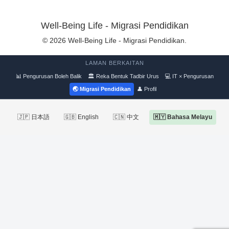
Well-Being Life - Migrasi Pendidikan
© 2026 Well-Being Life - Migrasi Pendidikan.
LAMAN BERKAITAN
📊 Pengurusan Boleh Balik
🏛 Reka Bentuk Tadbir Urus
💻 IT × Pengurusan
🌏 Migrasi Pendidikan
👤 Profil
🇯🇵 日本語
🇬🇧 English
🇨🇳 中文
🇲🇾 Bahasa Melayu