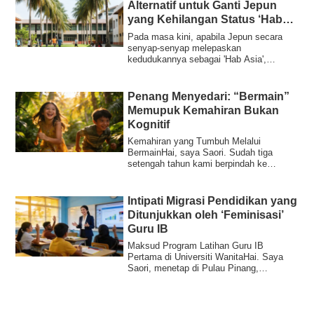
Alternatif untuk Ganti Jepun
yang Kehilangan Status ‘Hab
Asia’
Pada masa kini, apabila Jepun secara
senyap-senyap melepaskan
kedudukannya sebagai 'Hab Asia',
keluarga berpendapatan ti...
Penang Menyedari: “Bermain”
Memupuk Kemahiran Bukan
Kognitif
Kemahiran yang Tumbuh Melalui
BermainHai, saya Saori. Sudah tiga
setengah tahun kami berpindah ke
Penang, Malaysia. Anak...
Intipati Migrasi Pendidikan yang
Ditunjukkan oleh ‘Feminisasi’
Guru IB
Maksud Program Latihan Guru IB
Pertama di Universiti WanitaHai. Saya
Saori, menetap di Pulau Pinang,
Malaysia, berkongsi...