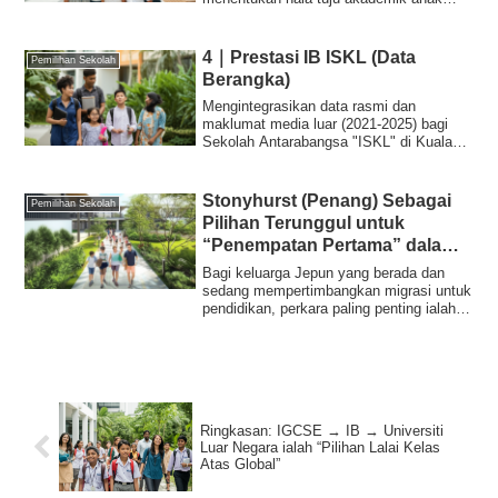
anda untuk de...
4｜Prestasi IB ISKL (Data
Pemilihan Sekolah
Berangka)
Mengintegrasikan data rasmi dan
maklumat media luar (2021-2025) bagi
Sekolah Antarabangsa "ISKL" di Kuala
Lumpur, Malays...
Stonyhurst (Penang) Sebagai
Pemilihan Sekolah
Pilihan Terunggul untuk
“Penempatan Pertama” dalam
Migrasi Pendidikan
Bagi keluarga Jepun yang berada dan
sedang mempertimbangkan migrasi untuk
pendidikan, perkara paling penting ialah
"tida...
Ringkasan: IGCSE → IB → Universiti
Luar Negara ialah “Pilihan Lalai Kelas
Atas Global”