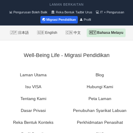
LAMAN BERKAITAN
📊 Pengurusan Boleh Balik
🏛 Reka Bentuk Tadbir Urus
💻 IT × Pengurusan
🌏 Migrasi Pendidikan
👤 Profil
🇯🇵 日本語
🇬🇧 English
🇨🇳 中文
🇲🇾 Bahasa Melayu
Well-Being Life - Migrasi Pendidikan
Laman Utama
Blog
Isu VISA
Hubungi Kami
Tentang Kami
Peta Laman
Dasar Privasi
Penubuhan Syarikat Labuan
Reka Bentuk Konteks
Perkhidmatan Penasihat