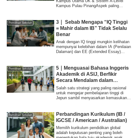
Kampus Utama UK & Sistem A-Level
Kampus Pulau PinangAspek paling
penting dalam me...
3｜ Sebab Mengapa “IQ Tinggi
Pemilihan Sekolah
= Mahir dalam IB” Tidak Selalu
Benar
Anak dengan IQ tinggi mungkin kelihatan
mempunyai kelebihan dalam IA (Penilaian
Dalaman) dan EE (Extended Essay)
program...
5｜Menguasai Bahasa Inggeris
Pemilihan Sekolah
Akademik di ASIJ, Berfikir
Secara Mendalam dalam
Bahasa Ibunda, dan Membina
Salah satu strategi yang paling rasional
Pencapaian Antarabangsa di
untuk mengejar pembelajaran tinggi di
Jepun sambil menyasarkan kemasukan
Jepun
ke uni...
Perbandingan Kurikulum (IB /
Pemilihan Sekolah
IGCSE / American / Australian)
Memilih kurikulum pendidikan global
adalah keputusan penting yang boleh
menentukan hala tuju akademik anak