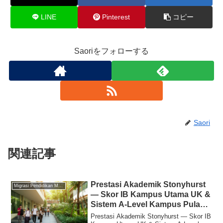
LINE
Pinterest
コピー
Saoriをフォローする
Saori
関連記事
Prestasi Akademik Stonyhurst
Migrasi Pendidikan Malaysia
— Skor IB Kampus Utama UK &
Sistem A-Level Kampus Pulau
Pinang
Prestasi Akademik Stonyhurst — Skor IB