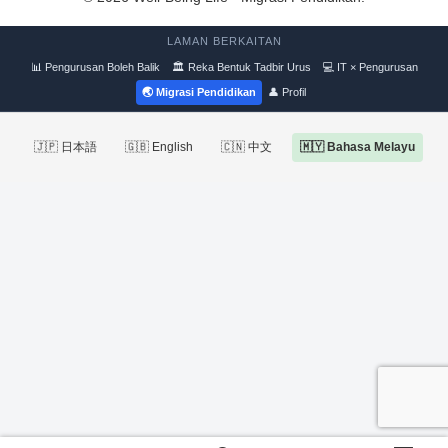
LAMAN BERKAITAN
📊 Pengurusan Boleh Balik
🏛 Reka Bentuk Tadbir Urus
💻 IT × Pengurusan
🌏 Migrasi Pendidikan
👤 Profil
🇯🇵 日本語
🇬🇧 English
🇨🇳 中文
🇲🇾 Bahasa Melayu