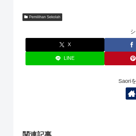
Pemilihan Sekolah
シ
X
LINE
Saor
関連記事