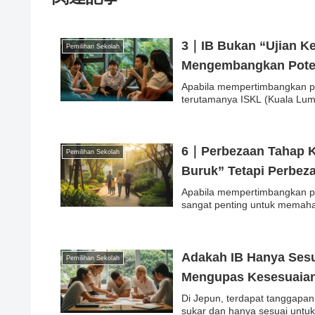
3｜IB Bukan “Ujian Ke
Pemilihan Sekolah
Mengembangkan Poten
Apabila mempertimbangkan pe
terutamanya ISKL (Kuala Lump
6｜Perbezaan Tahap K
Pemilihan Sekolah
Buruk” Tetapi Perbez
Apabila mempertimbangkan pe
sangat penting untuk memaha
Adakah IB Hanya Sesu
Pemilihan Sekolah
Mengupas Kesesuaia
Di Jepun, terdapat tanggapan
sukar dan hanya sesuai untuk 