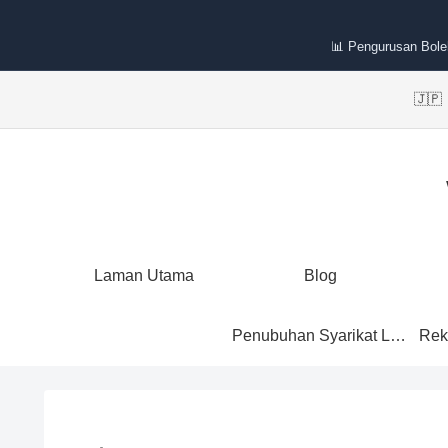
📊 Pengurusan Bole
🇯
Laman Utama
Blog
Penubuhan Syarikat Labuan
Rek