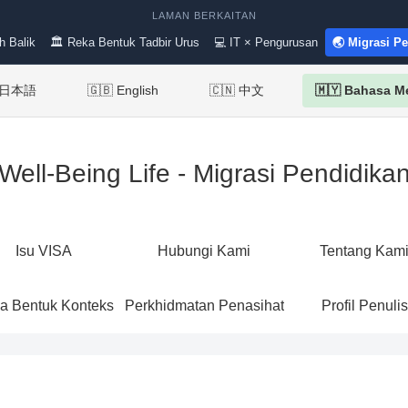
LAMAN BERKAITAN
h Balik
🏛 Reka Bentuk Tadbir Urus
💻 IT × Pengurusan
🌏 Migrasi P
 日本語
🇬🇧 English
🇨🇳 中文
🇲🇾 Bahasa M
Well-Being Life - Migrasi Pendidika
Isu VISA
Hubungi Kami
Tentang Kam
a Bentuk Konteks
Perkhidmatan Penasihat
Profil Penulis