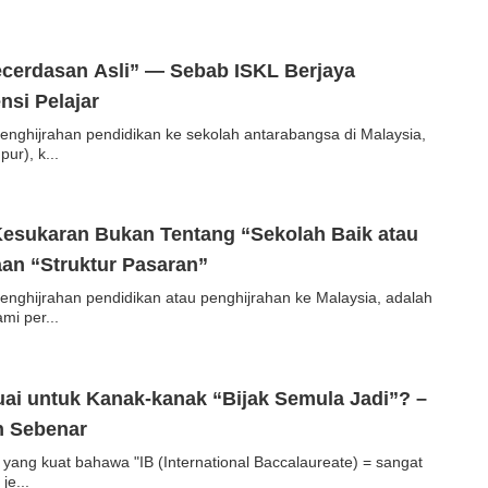
cerdasan Asli” — Sebab ISKL Berjaya
si Pelajar
nghijrahan pendidikan ke sekolah antarabangsa di Malaysia,
ur), k...
esukaran Bukan Tentang “Sekolah Baik atau
aan “Struktur Pasaran”
nghijrahan pendidikan atau penghijrahan ke Malaysia, adalah
mi per...
ai untuk Kanak-kanak “Bijak Semula Jadi”? –
n Sebenar
 yang kuat bahawa "IB (International Baccalaureate) = sangat
je...