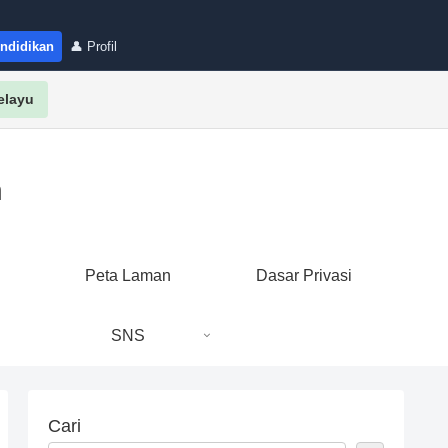
endidikan
👤 Profil
elayu
n
i
Peta Laman
Dasar Privasi
SNS
Cari