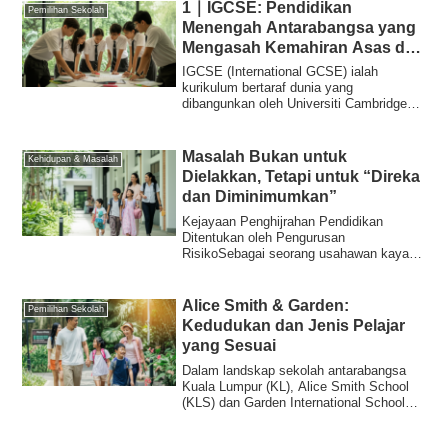
1｜IGCSE: Pendidikan
Pemilihan Sekolah
Menengah Antarabangsa yang
Mengasah Kemahiran Asas dan
Pemilihan Subjek
IGCSE (International GCSE) ialah
kurikulum bertaraf dunia yang
dibangunkan oleh Universiti Cambridge
dan digunakan oleh ...
Masalah Bukan untuk
Kehidupan & Masalah
Dielakkan, Tetapi untuk “Direka
dan Diminimumkan”
Kejayaan Penghijrahan Pendidikan
Ditentukan oleh Pengurusan
RisikoSebagai seorang usahawan kaya,
anda tentu faham. Setia...
Alice Smith & Garden:
Pemilihan Sekolah
Kedudukan dan Jenis Pelajar
yang Sesuai
Dalam landskap sekolah antarabangsa
Kuala Lumpur (KL), Alice Smith School
(KLS) dan Garden International School
(GIS) te...