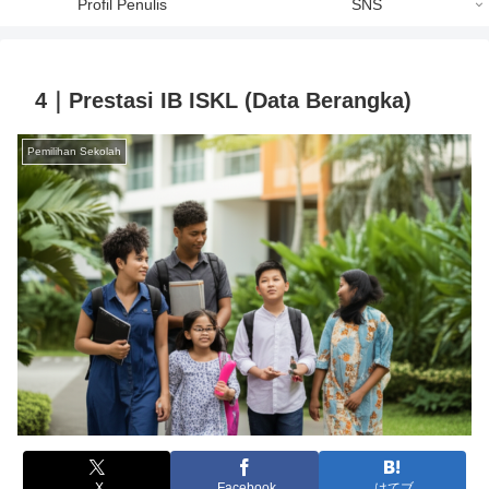
Profil Penulis
SNS
4｜Prestasi IB ISKL (Data Berangka)
Pemilihan Sekolah
X
Facebook
はてブ