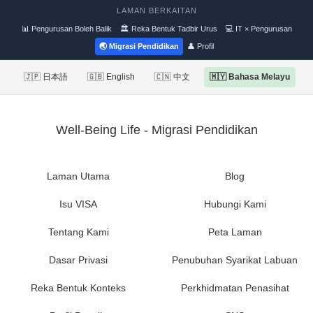
LAMAN BERKAITAN
📊 Pengurusan Boleh Balik
🏛 Reka Bentuk Tadbir Urus
💻 IT × Pengurusan
🌏 Migrasi Pendidikan
👤 Profil
🇯🇵 日本語
🇬🇧 English
🇨🇳 中文
🇲🇾 Bahasa Melayu
Well-Being Life - Migrasi Pendidikan
Laman Utama
Blog
Isu VISA
Hubungi Kami
Tentang Kami
Peta Laman
Dasar Privasi
Penubuhan Syarikat Labuan
Reka Bentuk Konteks
Perkhidmatan Penasihat