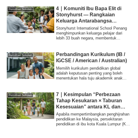
4｜Komuniti Ibu Bapa Elit di
Pemilihan Sekolah
Stonyhurst — Rangkaian
Keluarga Antarabangsa
Berpaksikan Pendidikan
Stonyhurst International School Penang
menghimpunkan keluarga pelajar dari
lebih 33 buah negara, membentuk
komuniti ibu ...
Perbandingan Kurikulum (IB /
Pemilihan Sekolah
IGCSE / American / Australian)
Memilih kurikulum pendidikan global
adalah keputusan penting yang boleh
menentukan hala tuju akademik anak
anda untuk de...
7｜Kesimpulan “Perbezaan
Pemilihan Sekolah
Tahap Kesukaran × Taburan
Kesesuaian” antara KL dan
Pulau Pinang
Apabila mempertimbangkan penghijrahan
pendidikan ke Malaysia, persekitaran
pendidikan di ibu kota Kuala Lumpur (KL)
dan ...