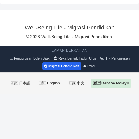
Well-Being Life - Migrasi Pendidikan
© 2026 Well-Being Life - Migrasi Pendidikan.
LAMAN BERKAITAN
📊 Pengurusan Boleh Balik
🏛 Reka Bentuk Tadbir Urus
💻 IT × Pengurusan
🌏 Migrasi Pendidikan
👤 Profil
🇯🇵 日本語
🇬🇧 English
🇨🇳 中文
🇲🇾 Bahasa Melayu