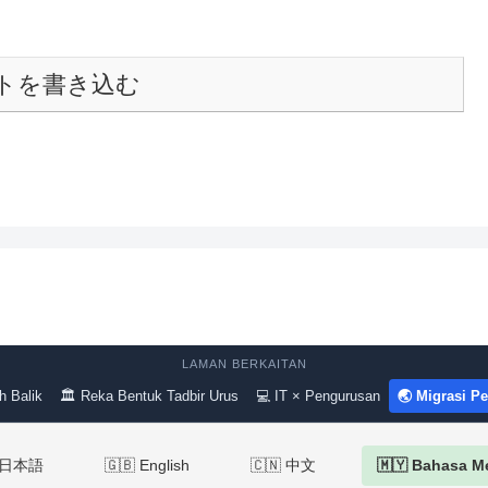
トを書き込む
LAMAN BERKAITAN
h Balik
🏛 Reka Bentuk Tadbir Urus
💻 IT × Pengurusan
🌏 Migrasi P
 日本語
🇬🇧 English
🇨🇳 中文
🇲🇾 Bahasa M