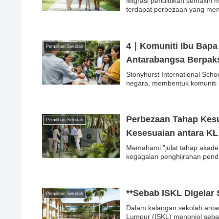
Migrasi pendidikan semakin 
terdapat perbezaan yang men
4｜Komuniti Ibu Bapa 
Pemilihan Sekolah
Antarabangsa Berpak
Stonyhurst International Sch
negara, membentuk komuniti i
Perbezaan Tahap Kes
Pemilihan Sekolah
Kesesuaian antara KL
Memahami "julat tahap akad
kegagalan penghijrahan pendi
**Sebab ISKL Digelar
Pemilihan Sekolah
Dalam kalangan sekolah antar
Lumpur (ISKL) menonjol sebaga