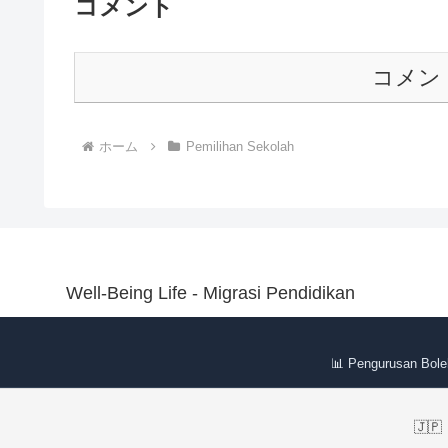
コメント
コメン
ホーム
Pemilihan Sekolah
Well-Being Life - Migrasi Pendidikan
📊 Pengurusan Bole
🇯