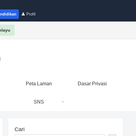
endidikan
👤 Profil
elayu
n
i
Peta Laman
Dasar Privasi
SNS
Cari