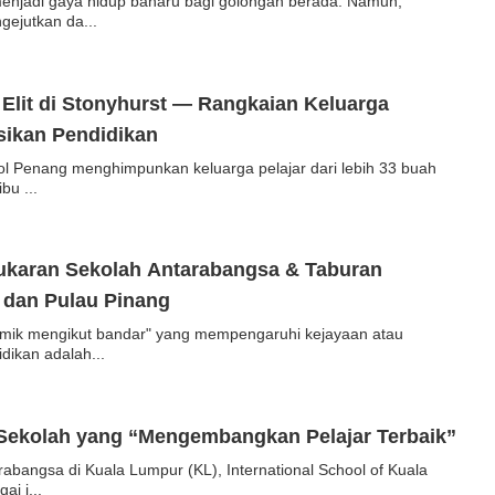
menjadi gaya hidup baharu bagi golongan berada. Namun,
gejutkan da...
Elit di Stonyhurst — Rangkaian Keluarga
sikan Pendidikan
ool Penang menghimpunkan keluarga pelajar dari lebih 33 buah
bu ...
ukaran Sekolah Antarabangsa & Taburan
 dan Pulau Pinang
emik mengikut bandar" yang mempengaruhi kejayaan atau
dikan adalah...
 Sekolah yang “Mengembangkan Pelajar Terbaik”
abangsa di Kuala Lumpur (KL), International School of Kuala
i i...