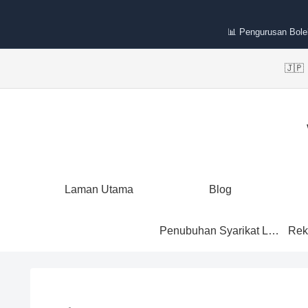
📊 Pengurusan Bole
🇯
Laman Utama
Blog
Penubuhan Syarikat Labuan
Rek