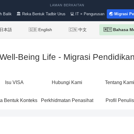
LAMAN BERKAITAN
h Balik
🏛 Reka Bentuk Tadbir Urus
💻 IT × Pengurusan
🌏 Migrasi P
 日本語
🇬🇧 English
🇨🇳 中文
🇲🇾 Bahasa M
Well-Being Life - Migrasi Pendidika
Isu VISA
Hubungi Kami
Tentang Kam
a Bentuk Konteks
Perkhidmatan Penasihat
Profil Penulis