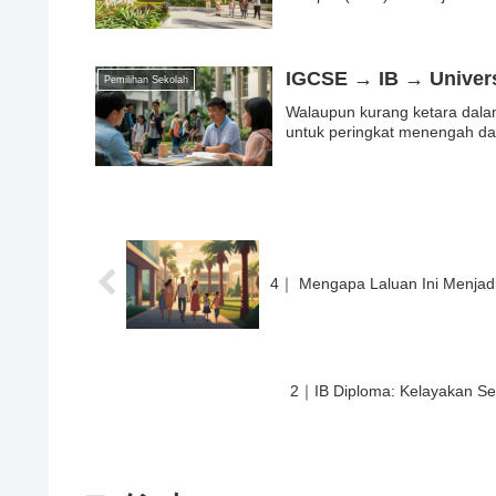
IGCSE → IB → Universi
Pemilihan Sekolah
Walaupun kurang ketara dalam
untuk peringkat menengah dan
4｜ Mengapa Laluan Ini Menjadi
2｜IB Diploma: Kelayakan Sek