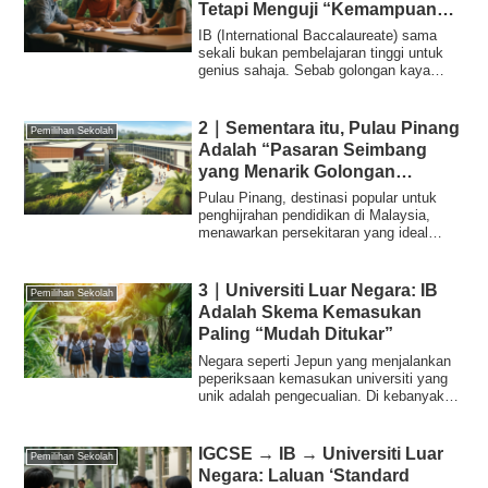
Tetapi Menguji “Kemampuan
Pengurusan Seluruh Keluarga”
IB (International Baccalaureate) sama
sekali bukan pembelajaran tinggi untuk
genius sahaja. Sebab golongan kaya
dunia me...
2｜Sementara itu, Pulau Pinang
Pemilihan Sekolah
Adalah “Pasaran Seimbang
yang Menarik Golongan
Pertengahan-Atas dari Seluruh
Pulau Pinang, destinasi popular untuk
Dunia”
penghijrahan pendidikan di Malaysia,
menawarkan persekitaran yang ideal
kerana sai...
3｜Universiti Luar Negara: IB
Pemilihan Sekolah
Adalah Skema Kemasukan
Paling “Mudah Ditukar”
Negara seperti Jepun yang menjalankan
peperiksaan kemasukan universiti yang
unik adalah pengecualian. Di kebanyakan
univ...
IGCSE → IB → Universiti Luar
Pemilihan Sekolah
Negara: Laluan ‘Standard