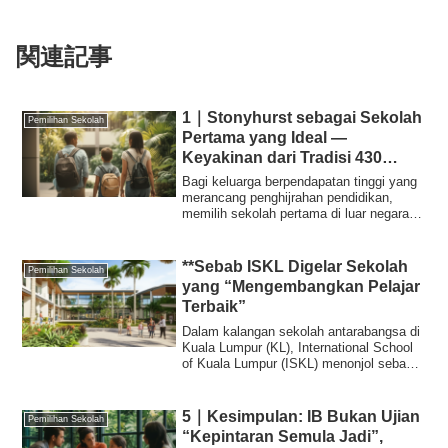
関連記事
1｜Stonyhurst sebagai Sekolah
Pemilihan Sekolah
Pertama yang Ideal —
Keyakinan dari Tradisi 430
Tahun Sekolah Ternama UK
Bagi keluarga berpendapatan tinggi yang
merancang penghijrahan pendidikan,
memilih sekolah pertama di luar negara
untuk ...
**Sebab ISKL Digelar Sekolah
Pemilihan Sekolah
yang “Mengembangkan Pelajar
Terbaik”
Dalam kalangan sekolah antarabangsa di
Kuala Lumpur (KL), International School
of Kuala Lumpur (ISKL) menonjol sebagai
i...
5｜Kesimpulan: IB Bukan Ujian
Pemilihan Sekolah
“Kepintaran Semula Jadi”,