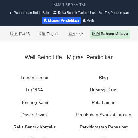
LAMAN BERKAITAN
📊 Pengurusan Boleh Balik
🏛 Reka Bentuk Tadbir Urus
💻 IT × Pengurusan
🌏 Migrasi Pendidikan
👤 Profil
🇯🇵 日本語
🇬🇧 English
🇨🇳 中文
🇲🇾 Bahasa Melayu
Well-Being Life - Migrasi Pendidikan
Laman Utama
Blog
Isu VISA
Hubungi Kami
Tentang Kami
Peta Laman
Dasar Privasi
Penubuhan Syarikat Labuan
Reka Bentuk Konteks
Perkhidmatan Penasihat