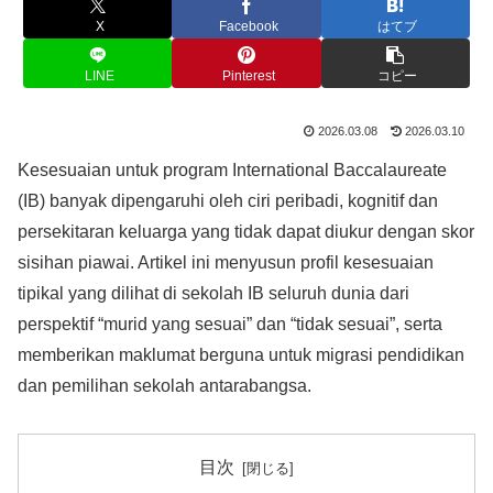
X
Facebook
はてブ
LINE
Pinterest
コピー
2026.03.08
2026.03.10
Kesesuaian untuk program International Baccalaureate
(IB) banyak dipengaruhi oleh ciri peribadi, kognitif dan
persekitaran keluarga yang tidak dapat diukur dengan skor
sisihan piawai. Artikel ini menyusun profil kesesuaian
tipikal yang dilihat di sekolah IB seluruh dunia dari
perspektif “murid yang sesuai” dan “tidak sesuai”, serta
memberikan maklumat berguna untuk migrasi pendidikan
dan pemilihan sekolah antarabangsa.
目次