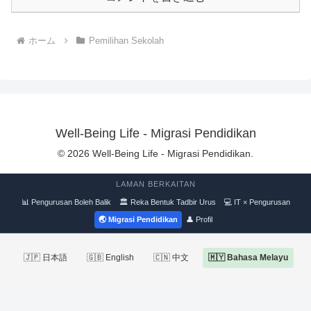
ホーム
Pemilihan Sekolah
Well-Being Life - Migrasi Pendidikan
© 2026 Well-Being Life - Migrasi Pendidikan.
LAMAN BERKAITAN
📊 Pengurusan Boleh Balik
🏛 Reka Bentuk Tadbir Urus
💻 IT × Pengurusan
🌏 Migrasi Pendidikan
👤 Profil
🇯🇵 日本語
🇬🇧 English
🇨🇳 中文
🇲🇾 Bahasa Melayu